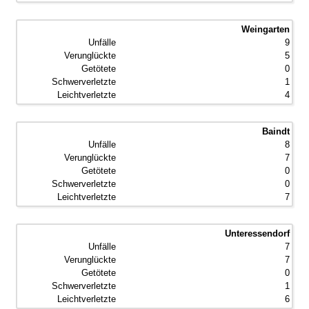
Weingarten
9
5
0
1
4
Baindt
8
7
0
0
7
Unteressendorf
7
7
0
1
6