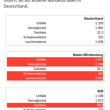
tödlich, als auf anderen Bundesstraßen in
Deutschland.
Deutschland
1.328
1.892
22,3
332
1.538
Baden-Württemberg
1.579
2.298
26,1
441
1.832
B30
1.108
1.873
58,8
373