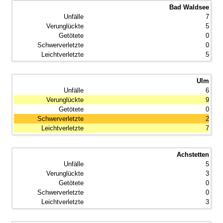
Bad Waldsee
7
5
0
0
5
Ulm
6
9
0
2
7
Achstetten
5
3
0
0
3