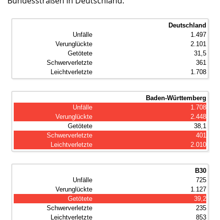
Bundesstraßen in Deutschland.
Deutschland
1.497
2.101
31,5
361
1.708
Baden-Württemberg
1.708
2.448
38,1
401
2.010
B30
725
1.127
39,2
235
853