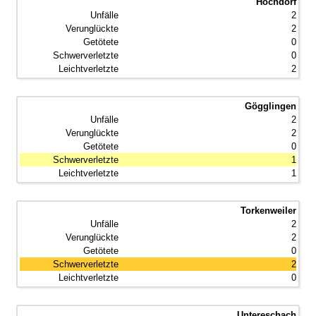
Hochdorf
2
2
0
0
2
Gögglingen
2
2
0
1
1
Torkenweiler
2
2
0
2
0
Untereschach