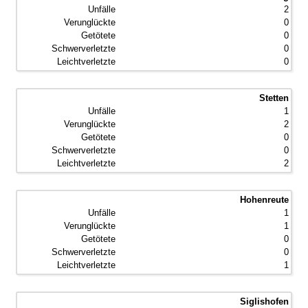
2
0
0
0
0
Stetten
1
2
0
0
2
Hohenreute
1
1
0
0
1
Siglishofen