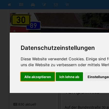
§§
Datenschutzeinstellungen
Diese Website verwendet Cookies. Einige sind fü
uns die Website zu verbessern oder mittels Wer
B30 aktuell
B30 neu
Alle akzeptieren
Ich lehne ab
Einstellunge
Startseite
Startseite
»
Karten & Strecke
»
S
Beliebt
Tempolimits
B30 aktuell
Auf der Bundesstraße 30 g