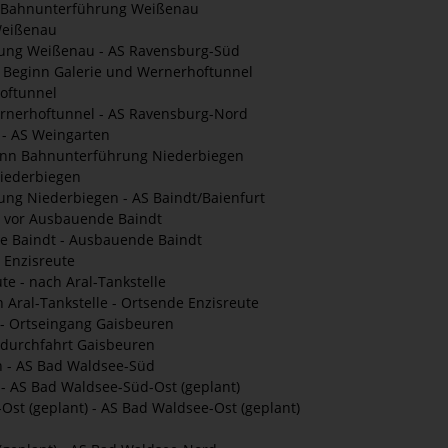
n Bahnunterführung Weißenau
Weißenau
ung Weißenau - AS Ravensburg-Süd
 Beginn Galerie und Wernerhoftunnel
oftunnel
rnerhoftunnel - AS Ravensburg-Nord
- AS Weingarten
inn Bahnunterführung Niederbiegen
iederbiegen
ng Niederbiegen - AS Baindt/Baienfurt
- vor Ausbauende Baindt
 Baindt - Ausbauende Baindt
 Enzisreute
e - nach Aral-Tankstelle
 Aral-Tankstelle - Ortsende Enzisreute
- Ortseingang Gaisbeuren
sdurchfahrt Gaisbeuren
 - AS Bad Waldsee-Süd
 AS Bad Waldsee-Süd-Ost (geplant)
st (geplant) - AS Bad Waldsee-Ost (geplant)