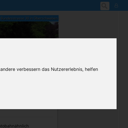
Bundesstrasse 30 in Oberschwaben
09:58
Freitag, 7. August 2026
 andere verbessern das Nutzererlebnis, helfen
ium-Account
utobahnähnlich