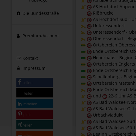
AS Biberach-Süd/Jor
AS Hochdorf-Appendo
Rißbrücke
Die Bundesstraße
AS Hochdorf-Süd - U
Unteressendorf
Unteressendorf - Ob
Premium-Account
Oberessendorf - Beg
Ortsbereich Oberess
Ende Ortsbereich Ob
Heberhaus - Beginn O
Kontakt
Ortsbereich Englerts
Impressum
Ende Ortsbereich Eng
Schellenberg - Begin
Ortsbereich Mattenh
teilen
Ende Ortsbereich Ma
teilen
und
22-6 Uhr AS 
AS Bad Waldsee-Nord 
mitteilen
AS Bad Waldsee-Ost (
Urbachviadukt
pin it
AS Bad Waldsee-Süd-O
teilen
AS Bad Waldsee-Süd 
Beginn Ortsbereich 