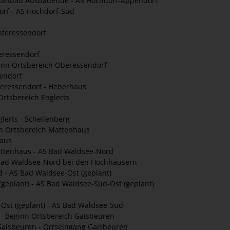
danbad Ausbauende - AS Hochdorf-Appendorf
rf - AS Hochdorf-Süd
nteressendorf
eressendorf
inn Ortsbereich Oberessendorf
endorf
eressendorf - Heberhaus
rtsbereich Englerts
lerts - Schellenberg
n Ortsbereich Mattenhaus
aus
ttenhaus - AS Bad Waldsee-Nord
Bad Waldsee-Nord bei den Hochhäusern
- AS Bad Waldsee-Ost (geplant)
geplant) - AS Bad Waldsee-Süd-Ost (geplant)
st (geplant) - AS Bad Waldsee-Süd
- Beginn Ortsbereich Gaisbeuren
Gaisbeuren - Ortseingang Gaisbeuren