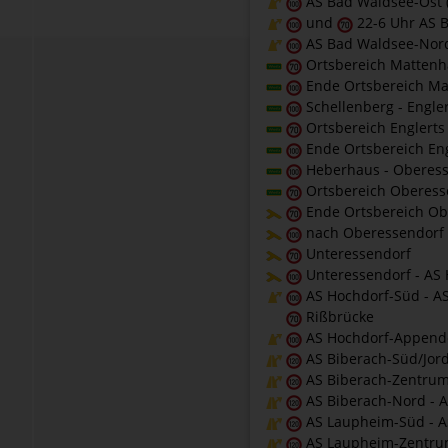
AS Bad Waldsee-Ost (
und
22-6 Uhr AS 
AS Bad Waldsee-Nord
Ortsbereich Mattenh
Ende Ortsbereich Ma
Schellenberg - Engle
Ortsbereich Englerts
Ende Ortsbereich Eng
Heberhaus - Oberess
Ortsbereich Oberess
Ende Ortsbereich Ob
nach Oberessendorf 
Unteressendorf
Unteressendorf - AS
AS Hochdorf-Süd - A
Rißbrücke
AS Hochdorf-Appendo
AS Biberach-Süd/Jord
AS Biberach-Zentrum 
AS Biberach-Nord - 
AS Laupheim-Süd - A
AS Laupheim-Zentrum