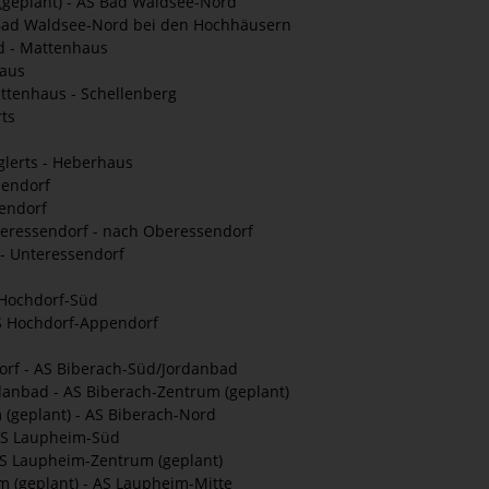
geplant) - AS Bad Waldsee-Nord
Bad Waldsee-Nord bei den Hochhäusern
 - Mattenhaus
aus
ttenhaus - Schellenberg
rts
lerts - Heberhaus
endorf
endorf
eressendorf - nach Oberessendorf
- Unteressendorf
 Hochdorf-Süd
S Hochdorf-Appendorf
rf - AS Biberach-Süd/Jordanbad
anbad - AS Biberach-Zentrum (geplant)
(geplant) - AS Biberach-Nord
AS Laupheim-Süd
S Laupheim-Zentrum (geplant)
 (geplant) - AS Laupheim-Mitte