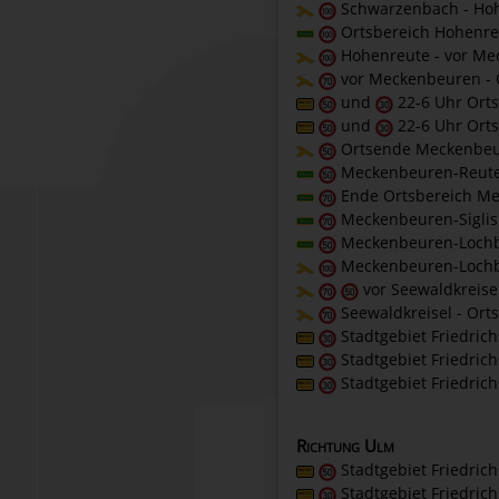
Schwarzenbach - Ho
Ortsbereich Hohenre
Hohenreute - vor M
vor Meckenbeuren -
und
22-6 Uhr Ort
und
22-6 Uhr Ort
Ortsende Meckenbeu
Meckenbeuren-Reut
Ende Ortsbereich Me
Meckenbeuren-Siglis
Meckenbeuren-Loch
Meckenbeuren-Lochbr
vor Seewaldkreisel
Seewaldkreisel - Ort
Stadtgebiet Friedric
Stadtgebiet Friedric
Stadtgebiet Friedric
Richtung Ulm
Stadtgebiet Friedric
Stadtgebiet Friedric