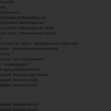
henreute
ute
eckenbeuren
 Ortseingang Meckenbeuren
sdurchfahrt Meckenbeuren
sdurchfahrt Meckenbeuren-Buch
ren-Buch - Meckenbeuren-Reute
e
ckenbeuren-Reute - Meckenbeuren-Siglishofen
hofen - Meckenbeuren-Lochbrücke
brücke
ücke - vor Seewaldkreisel
 - Seewaldkreisel
seingang Friedrichshafen
hshafen, Ravensburger Straße
hshafen, Paulinenstraße
hshafen, Eckenerstraße
hshafen, Montfortstraße
hshafen, Paulinenstraße