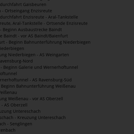
sdurchfahrt Gaisbeuren
- Ortseingang Enzisreute
durchfahrt Enzisreute - Aral-Tankstelle
eute, Aral-Tankstelle - Ortsende Enzisreute
- Beginn Ausbaustrecke Baindt
 Baindt - vor AS Baindt/Baienfurt
urt - Beginn Bahnunterführung Niederbiegen
iederbiegen
ng Niederbiegen - AS Weingarten
Ravensburg-Nord
- Beginn Galerie und Wernerhoftunnel
oftunnel
rnerhoftunnel - AS Ravensburg-Süd
 Beginn Bahnunterführung Weißenau
Weißenau
ng Weißenau - vor AS Oberzell
 - AS Oberzell
euzung Untereschach
schach - Kreuzung Untereschach
ch - Senglingen
zenbach