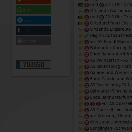
teilen
und
22-6 Uhr Ort
Ortsende Gaisbeuren 
teilen
und
22-6 Uhr Orts
teilen
Ortsdurchfahrt Enzisr
Ortsende Enzisreute 
teilen
Beginn Ausbaustrecke
vor AS Baindt/Baienf
drucken
Bahnunterführung N
Ende Bahnunterführu
AS Weingarten - AS 
703550
AS Ravensburg-Nord 
Galerie und Wernerh
Ende Galerie und We
AS Ravensburg-Süd -
Bahnunterführung 
Ende Bahnunterführu
vor AS Oberzell
AS Oberzell - vor Kr
vor Kreuzung Untere
Kreuzung Unterescha
Senglingen - Schwar