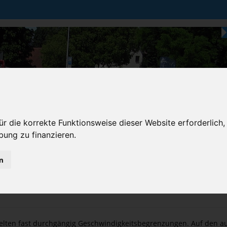
r die korrekte Funktionsweise dieser Website erforderlich,
bung zu finanzieren.
Karten & Strecke
Die Bundesstraße
Prem
n
treckeninfos
»
Tempolimits
elten fast durchgängig Geschwindigkeitsbegrenzungen. Auf den a