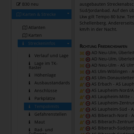
B30 neu
ausgebauten Streckenabsch
Süd/Jordanbad. Auf den üb
Karten & Strecke
Lkw gilt Tempo 80 bzw. Tem
Schellenberg. Andererseit
Atlanten
km/h in der Nacht.
Karten
Streckeninfos
Richtung Friedrichshafen
AD Neu-Ulm, Überlei
Verlauf und Lage
AD Neu-Ulm, Überlei
Lage im TK-
AD Neu-Ulm - AS Ulm
Raster
AS Ulm-Wiblingen - 
Höhenlage
AS Ulm-Donaustetten
Ausbaustandards
AS Erbach - AS Laup
AS Laupheim-Nord/Ac
Anschlüsse
AS Laupheim-Mitte -
Parkplätze
AS Laupheim-Zentrum
Tempolimits
AS Laupheim-Süd - A
Gefahrenstellen
AS Biberach-Nord - A
AS Biberach-Zentrum 
Maut
AS Biberach-Süd/Jor
Rad- und
Fußwege