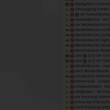
Stadtgebiet Friedric
Ortsausgang Friedric
vor Seewaldkreisel
Seewaldkreisel - vo
vor Meckenbeuren-L
Meckenbeuren-Loch
Meckenbeuren-Lochbr
Meckenbeuren-Siglis
Meckenbeuren-Reut
Meckenbeuren-Reute
und
22-6 Uhr Ort
und
22-6 Uhr Ort
Meckenbeuren - nac
nach Meckenbeuren 
Ortsbereich Hohenre
Hohenreute - Schwa
Schwarzenbach - Sen
Senglingen - vor Kr
vor Kreuzung Untere
Kreuzung Unterescha
nach Kreuzung Unter