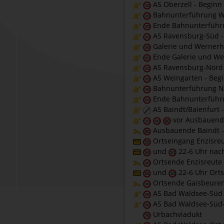
AS Oberzell - Begin
Bahnunterführung 
Ende Bahnunterführ
AS Ravensburg-Süd -
Galerie und Wernerh
Ende Galerie und We
AS Ravensburg-Nord 
AS Weingarten - Beg
Bahnunterführung N
Ende Bahnunterführu
AS Baindt/Baienfurt 
vor Ausbauende
Ausbauende Baindt -
Ortseingang Enzisreut
und
22-6 Uhr nach
Ortsende Enzisreute 
und
22-6 Uhr Ort
Ortsende Gaisbeuren
AS Bad Waldsee-Süd -
AS Bad Waldsee-Süd-O
Urbachviadukt