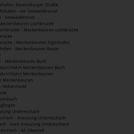
hshafen, Ravensburger Straße
hshafen - vor Seewaldkreisel
 - Seewaldkreisel
r Meckenbeuren-Lochbrücke
ochbrücke - Meckenbeuren-Lochbrücke
brücke
ücke - Meckenbeuren-Siglishofen
hofen - Meckenbeuren-Reute
e
 - Meckenbeuren-Buch
sdurchfahrt Meckenbeuren-Buch
sdurchfahrt Meckenbeuren
h Meckenbeuren
- Hohenreute
ute
rzenbach
glingen
euzung Untereschach
schach - Kreuzung Untereschach
ch - nach Kreuzung Untereschach
eschach - AS Oberzell