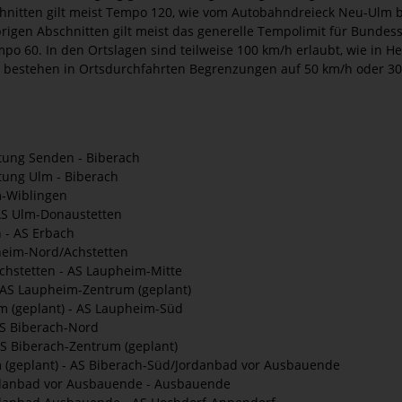
nitten gilt meist Tempo 120, wie vom Autobahndreieck Neu-Ulm b
rigen Abschnitten gilt meist das generelle Tempolimit für Bundes
po 60. In den Ortslagen sind teilweise 100 km/h erlaubt, wie in 
s bestehen in Ortsdurchfahrten Begrenzungen auf 50 km/h oder 30
tung Senden - Biberach
tung Ulm - Biberach
-Wiblingen
AS Ulm-Donaustetten
 - AS Erbach
heim-Nord/Achstetten
hstetten - AS Laupheim-Mitte
 AS Laupheim-Zentrum (geplant)
 (geplant) - AS Laupheim-Süd
S Biberach-Nord
S Biberach-Zentrum (geplant)
(geplant) - AS Biberach-Süd/Jordanbad vor Ausbauende
danbad vor Ausbauende - Ausbauende