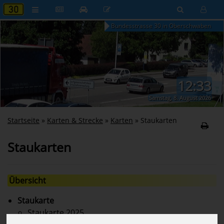
Bundesstrasse 30 in Oberschwaben
12:33
Samstag, 8. August 2026
Startseite
»
Karten & Strecke
»
Karten
»
Staukarten
Staukarten
Übersicht
Staukarte
Staukarte 2025