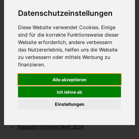
Staukarte 2024
Datenschutzeinstellungen
Staukarte 2023
Staukarte 2022
Diese Website verwendet Cookies. Einige
Staukarte 2021
sind für die korrekte Funktionsweise dieser
Website erforderlich, andere verbessern
Staukarte 2020
das Nutzererlebnis, helfen uns die Website
Staukarte 2019
zu verbessern oder mittels Werbung zu
Staukarte 2018
finanzieren.
Staukarte 2017
Alle akzeptieren
Staukarte 2016
Staukarte 2015
Ich lehne ab
Einstellungen
Stauwahrscheinlichkeit
Stauwahrscheinlichkeit 2025
Stauwahrscheinlichkeit 2024