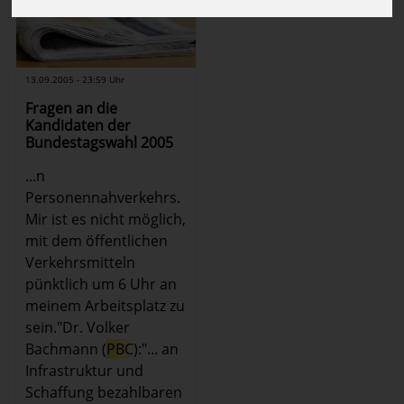
13.09.2005 - 23:59 Uhr
Fragen an die
Kandidaten der
Bundestagswahl 2005
...n
Personennahverkehrs.
Mir ist es nicht möglich,
mit dem öffentlichen
Verkehrsmitteln
pünktlich um 6 Uhr an
meinem Arbeitsplatz zu
sein."Dr. Volker
Bachmann (
PBC
):"... an
Infrastruktur und
Schaffung bezahlbaren