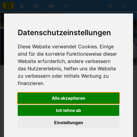
Bundesstrasse 30 in Oberschwaben
Datenschutzeinstellungen
Diese Website verwendet Cookies. Einige
04:01
sind für die korrekte Funktionsweise dieser
Samstag, 8. August 2026
Website erforderlich, andere verbessern
das Nutzererlebnis, helfen uns die Website
Startseite
»
Die Bundesstraße
»
Politik
»
PBC
zu verbessern oder mittels Werbung zu
finanzieren.
Politik der PBC
Alle akzeptieren
1
(Bericht
1
-
1
von
1
Zurück
Weiter
Ich lehne ab
auf
Seite 1 von 1
)
Einstellungen