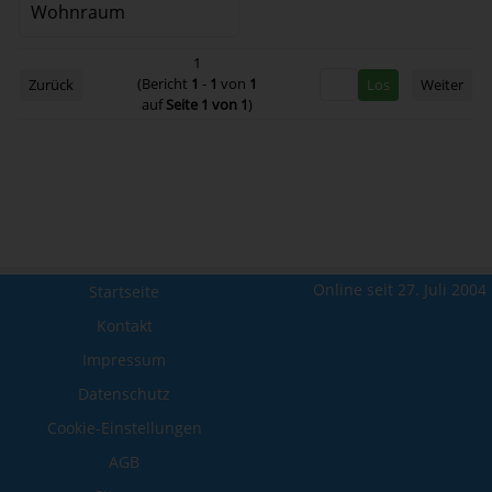
Wohnraum
1
(Bericht
1
-
1
von
1
Zurück
Weiter
auf
Seite 1 von 1
)
Online seit 27. Juli 2004
Startseite
Kontakt
Impressum
Datenschutz
Cookie-Einstellungen
AGB