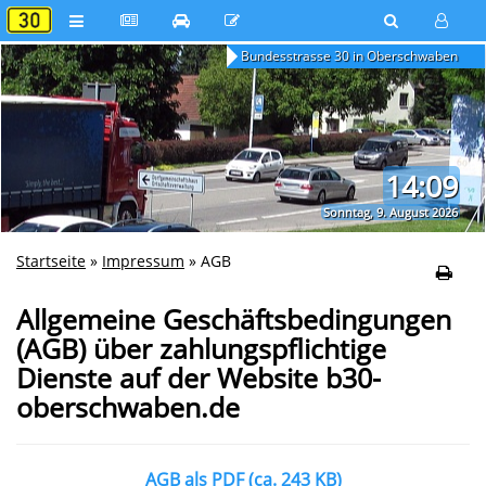
Bundesstrasse 30 in Oberschwaben
14:09
Sonntag, 9. August 2026
Startseite
»
Impressum
»
AGB
Allgemeine Geschäftsbedingungen
(AGB) über zahlungspflichtige
Dienste auf der Website b30-
oberschwaben.de
AGB als PDF (ca. 243 KB)