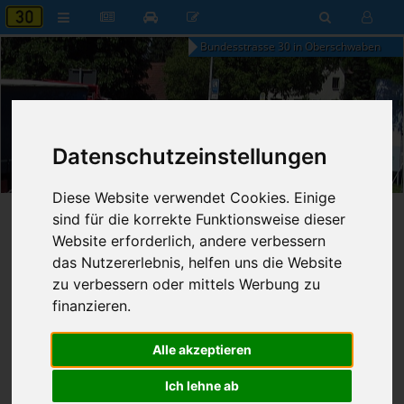
Bundesstrasse 30 in Oberschwaben
20:13
Datenschutzeinstellungen
Donnerstag, 6. August 2026
Diese Website verwendet Cookies. Einige
Startseite
»
B30 aktuell
»
Nachrichten
sind für die korrekte Funktionsweise dieser
Website erforderlich, andere verbessern
22.08.2025 - 19:29 Uhr
Nr. 9110
das Nutzererlebnis, helfen uns die Website
Franz Fischer
1.288
zu verbessern oder mittels Werbung zu
finanzieren.
Stillstand bei B 30-Anschlüssen
Alle akzeptieren
Ich lehne ab