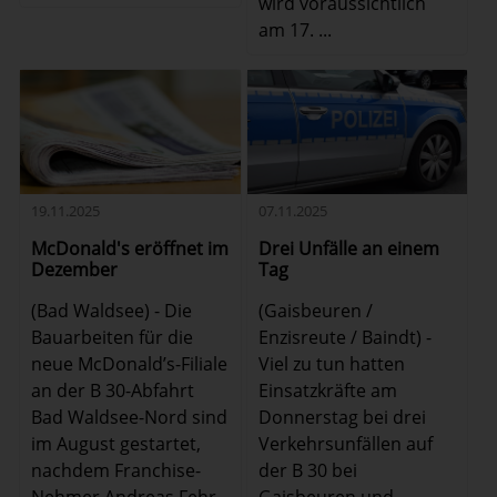
wird voraussichtlich
am 17. ...
19.11.2025
07.11.2025
McDonald's eröffnet im
Drei Unfälle an einem
Dezember
Tag
(Bad Waldsee) - Die
(Gaisbeuren /
Bauarbeiten für die
Enzisreute / Baindt) -
neue McDonald’s-Filiale
Viel zu tun hatten
an der B 30-Abfahrt
Einsatzkräfte am
Bad Waldsee-Nord sind
Donnerstag bei drei
im August gestartet,
Verkehrsunfällen auf
nachdem Franchise-
der B 30 bei
Nehmer Andreas Fehr
Gaisbeuren und