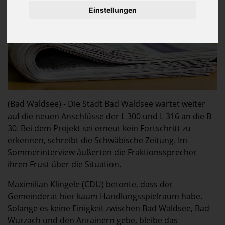
Einstellungen
(Bad Waldsee) - Die Stadt Bad Waldsee wartet weiter
auf die neuen Anschlüsse der L 300 und L 316 an die B
30. Bei dem Projekt sei erneut kein Fortschritt zu
erkennen, schreibt die Schwäbische Zeitung. Im
Sommerinterview äußerten die Fraktionssprecher
ihren Frust über die Situation.
Maximilian Klingele (CDU) betonte, dass der
Gemeinderat hier kaum Handlungsspielraum habe.
Solange es keine Einigkeit zwischen Bad Waldsee, Bad
Wurzach und den Anrainern gebe, bleibe das