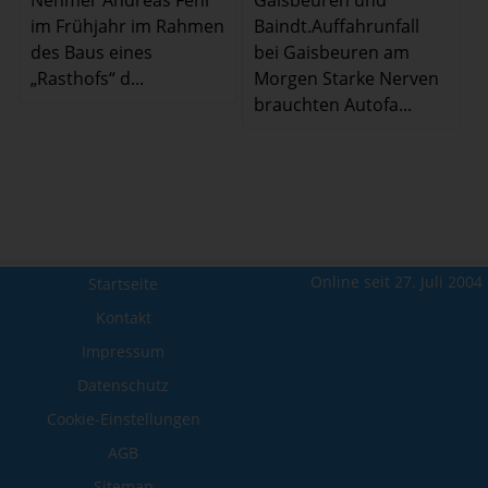
im Frühjahr im Rahmen
Baindt.Auffahrunfall
des Baus eines
bei Gaisbeuren am
„Rasthofs“ d...
Morgen Starke Nerven
brauchten Autofa...
Online seit 27. Juli 2004
Startseite
Kontakt
Impressum
Datenschutz
Cookie-Einstellungen
AGB
Sitemap