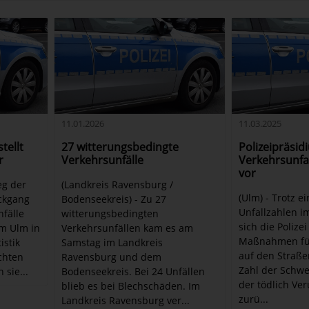
11.01.2026
11.03.2025
tellt
27 witterungsbedingte
Polizeipräsid
r
Verkehrsunfälle
Verkehrsunfal
vor
eg der
(Landkreis Ravensburg /
(Ulm) - Trotz e
ckgang
Bodenseekreis) - Zu 27
Unfallzahlen im
fälle
witterungsbedingten
sich die Polizei
um Ulm in
Verkehrsunfällen kam es am
Maßnahmen für
istik
Samstag im Landkreis
auf den Straßen
ichten
Ravensburg und dem
Zahl der Schwe
 sie...
Bodenseekreis. Bei 24 Unfällen
der tödlich Ver
blieb es bei Blechschäden. Im
zurü...
Landkreis Ravensburg ver...