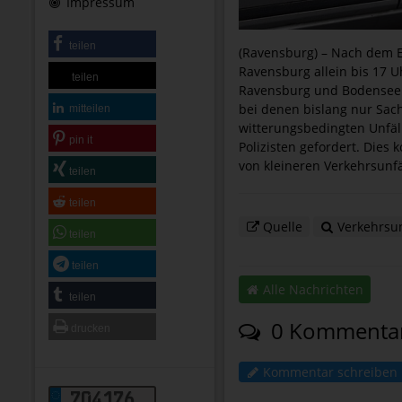
Impressum
teilen
(Ravensburg) – Nach dem E
Ravensburg allein bis 17 U
teilen
Ravensburg und Bodenseekr
bei denen bislang nur Sac
mitteilen
witterungsbedingten Unfäll
pin it
Polizisten gefordert. Die
von kleineren Verkehrsunfä
teilen
teilen
Quelle
Verkehrsun
teilen
teilen
Alle Nachrichten
teilen
0 Kommenta
drucken
Kommentar schreiben
704176