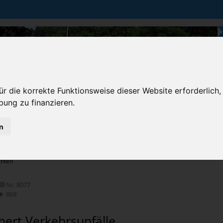
r die korrekte Funktionsweise dieser Website erforderlich,
bung zu finanzieren.
n
Karten & Strecke
Die Bundesstraße
Prem
chten
Nr. 8077
869
hert Verkehrsunfälle