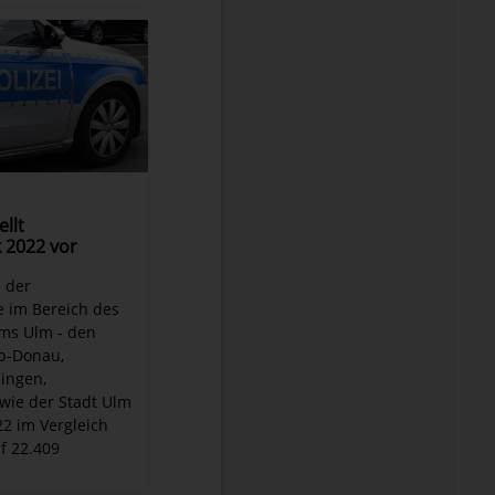
ellt
k 2022 vor
l der
e im Bereich des
ums Ulm - den
b-Donau,
ingen,
wie der Stadt Ulm
022 im Vergleich
f 22.409