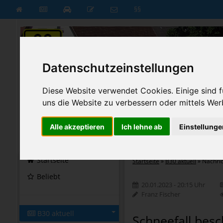
§§
Datenschutzeinstellungen
Diese Website verwendet Cookies. Einige sind fü
uns die Website zu verbessern oder mittels Wer
Alle akzeptieren
Ich lehne ab
Einstellunge
B30 aktuell
B30 neu
Startseite
Startseite
»
B30 aktuell
»
Nachri
Beliebt
20.01.2023 - 20:15 Uhr
Franz Fischer
B30 aktuell
Schneefall besc