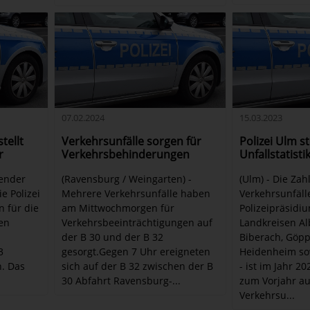
07.02.2024
15.03.2023
tellt
Verkehrsunfälle sorgen für
Polizei Ulm st
r
Verkehrsbehinderungen
Unfallstatisti
gender
(Ravensburg / Weingarten) -
(Ulm) - Die Zah
ie Polizei
Mehrere Verkehrsunfälle haben
Verkehrsunfäll
 für die
am Mittwochmorgen für
Polizeipräsidi
ßen
Verkehrsbeeinträchtigungen auf
Landkreisen Al
der B 30 und der B 32
Biberach, Göpp
3
gesorgt.Gegen 7 Uhr ereigneten
Heidenheim so
. Das
sich auf der B 32 zwischen der B
- ist im Jahr 2
30 Abfahrt Ravensburg-...
zum Vorjahr au
Verkehrsu...