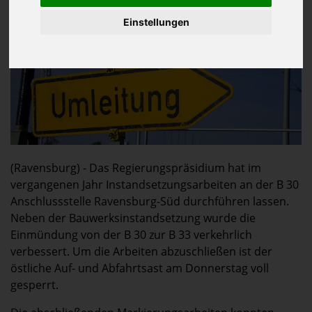
Einstellungen
(Ravensburg) - Das Regierungspräsidium hat im
vergangenen Jahr Instandsetzungsarbeiten an der B 30
Anschlussstelle Ravensburg-Süd durchführen lassen.
Neben der Bauwerksinstandsetzung wurde die
Einmündung von der B 30 zur B 33 verkehrlich
verbessert. Um die Arbeiten abzuschließen ist der
östliche Auf- und Abfahrtsast am Donnerstag voll
gesperrt.