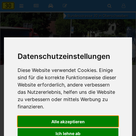
Bundesstrasse 30 in Oberschwaben
04:33
Datenschutzeinstellungen
Sonntag, 9. August 2026
Diese Website verwendet Cookies. Einige
Startseite
»
B30 aktuell
»
Nachrichten
sind für die korrekte Funktionsweise dieser
Website erforderlich, andere verbessern
26.05.2026 - 17:41 Uhr
Nr. 9391
das Nutzererlebnis, helfen uns die Website
Franz Fischer
646
zu verbessern oder mittels Werbung zu
finanzieren.
Ab- und Auffahrt Ravensburg-Süd
gesperrt
Alle akzeptieren
Ich lehne ab