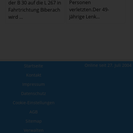
Personen
der B 30 auf die L 267 in
verletzten.Der 49-
Fahrtrichtung Biberach
jährige Lenk...
wird ...
Online seit 27. Juli 2004
Startseite
Kontakt
Impressum
Datenschutz
Cookie-Einstellungen
AGB
Sitemap
Verwalten