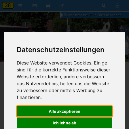
Bundesstrasse 30 in Oberschwaben
04:18
Datenschutzeinstellungen
Freitag, 7. August 2026
Diese Website verwendet Cookies. Einige
Startseite
»
B30 aktuell
»
Nachrichten
sind für die korrekte Funktionsweise dieser
Website erforderlich, andere verbessern
das Nutzererlebnis, helfen uns die Website
31.01.2025 - 17:15 Uhr
Nr. 8877
Franz Fischer
861
zu verbessern oder mittels Werbung zu
finanzieren.
Radfahrer kollidiert mit
Fußgängerin
Alle akzeptieren
Ich lehne ab
Buch
Donnerstag, 30.01.2025