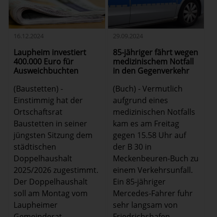
16.12.2024
29.09.2024
Laupheim investiert
85-jähriger fährt wegen
400.000 Euro für
medizinischem Notfall
Ausweichbuchten
in den Gegenverkehr
(Baustetten) -
(Buch) - Vermutlich
Einstimmig hat der
aufgrund eines
Ortschaftsrat
medizinischen Notfalls
Baustetten in seiner
kam es am Freitag
jüngsten Sitzung dem
gegen 15.58 Uhr auf
städtischen
der B 30 in
Doppelhaushalt
Meckenbeuren-Buch zu
2025/2026 zugestimmt.
einem Verkehrsunfall.
Der Doppelhaushalt
Ein 85-jähriger
soll am Montag vom
Mercedes-Fahrer fuhr
Laupheimer
sehr langsam von
Gemeinderat
Friedrichshafen ...