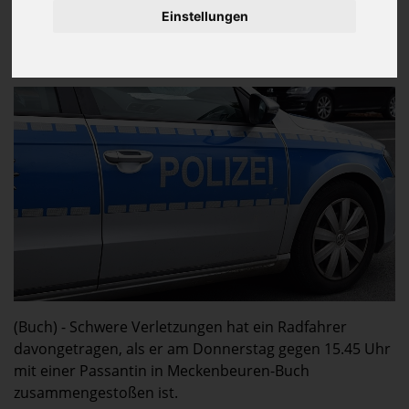
2 Verunglückte
Einstellungen
1 Schwerverletzte
1 Leichtverletzte
1 Fahrzeuge
(Buch) - Schwere Verletzungen hat ein Radfahrer
davongetragen, als er am Donnerstag gegen 15.45 Uhr
mit einer Passantin in Meckenbeuren-Buch
zusammengestoßen ist.