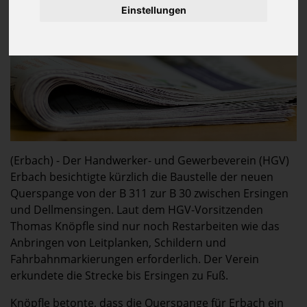
Einstellungen
(Erbach) - Der Handwerker- und Gewerbeverein (HGV)
Erbach besichtigte kürzlich die Baustelle der neuen
Querspange von der B 311 zur B 30 zwischen Ersingen
und Dellmensingen. Laut dem HGV-Vorsitzenden
Thomas Knöpfle sind nur noch Restarbeiten wie das
Anbringen von Leitplanken, Schildern und
Fahrbahnmarkierungen erforderlich. Der Verein
erkundete die Strecke bis Ersingen zu Fuß.
Knöpfle betonte, dass die Querspange für Erbach ein