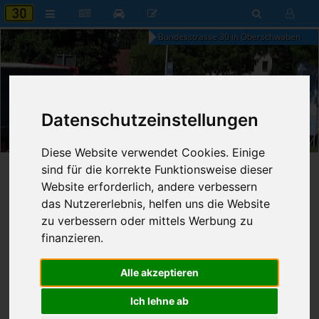
Bundesstrasse 30 in Oberschwaben
17:34
Datenschutzeinstellungen
Donnerstag, 6. August 2026
Diese Website verwendet Cookies. Einige
sind für die korrekte Funktionsweise dieser
Startseite
»
B30 aktuell
»
Nachrichten
Website erforderlich, andere verbessern
das Nutzererlebnis, helfen uns die Website
12.11.2024 - 03:44 Uhr
Nr. 8804
Franz Fischer
741
zu verbessern oder mittels Werbung zu
finanzieren.
Bürger besichtigen fast fertige
Querspange zur B 30
Alle akzeptieren
Ich lehne ab