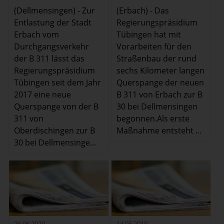
(Dellmensingen) - Zur
(Erbach) - Das
Entlastung der Stadt
Regierungspräsidium
Erbach vom
Tübingen hat mit
Durchgangsverkehr
Vorarbeiten für den
der B 311 lässt das
Straßenbau der rund
Regierungspräsidium
sechs Kilometer langen
Tübingen seit dem Jahr
Querspange der neuen
2017 eine neue
B 311 von Erbach zur B
Querspange von der B
30 bei Dellmensingen
311 von
begonnen.Als erste
Oberdischingen zur B
Maßnahme entsteht ...
30 bei Dellmensinge...
26.06.2020
14.05.2019