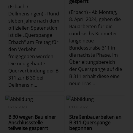
gesperrt
(Erbach /
(Erbach) - Ab Montag,
Dellmensingen) - Rund
8. April 2024, gehen die
sieben Jahre nach dem
Bauarbeiten für die
offiziellen Spatenstich
rund sechs Kilometer
ist die „Querspange
lange neue
Erbach“ am Freitag für
Bundesstraße 311 in
den Verkehr
die nächste Phase. Im
freigegeben worden.
Überleitungsbereich
Die neu gebaute
der Querspange auf die
Querverbindung der B
B 311 erhält diese eine
311 zur B 30 bei
neue Tras...
Dellmensin...
07.07.2023
01.08.2022
B 30 wegen Bau einer
Straßenbauarbeiten an
Anschlussstelle
B 311-Querspange
teilweise gesperrt
begonnen