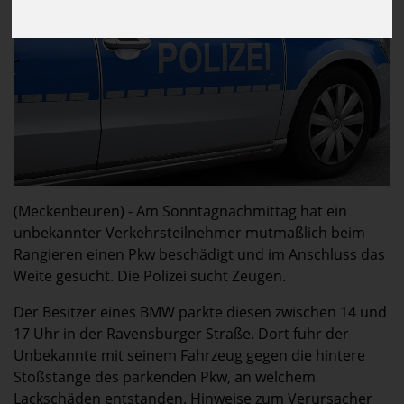
(Meckenbeuren) - Am Sonntagnachmittag hat ein
unbekannter Verkehrsteilnehmer mutmaßlich beim
Rangieren einen Pkw beschädigt und im Anschluss das
Weite gesucht. Die Polizei sucht Zeugen.
Der Besitzer eines BMW parkte diesen zwischen 14 und
17 Uhr in der Ravensburger Straße. Dort fuhr der
Unbekannte mit seinem Fahrzeug gegen die hintere
Stoßstange des parkenden Pkw, an welchem
Lackschäden entstanden. Hinweise zum Verursacher