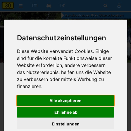
Bundesstrasse 30 in Oberschwaben
Datenschutzeinstellungen
21:18
Diese Website verwendet Cookies. Einige
Freitag, 7. August 2026
sind für die korrekte Funktionsweise dieser
Website erforderlich, andere verbessern
Startseite
»
B30 aktuell
»
Nachrichten
das Nutzererlebnis, helfen uns die Website
zu verbessern oder mittels Werbung zu
19.03.2024 - 03:25 Uhr
Nr. 8549
finanzieren.
Franz Fischer
632
Alle akzeptieren
Unfallflucht nach Fehler beim
Rangieren
Ich lehne ab
Einstellungen