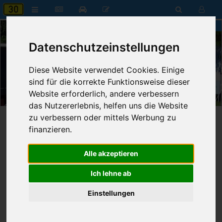
Bundesstrasse 30 in Oberschwaben
Datenschutzeinstellungen
Diese Website verwendet Cookies. Einige
17:32
sind für die korrekte Funktionsweise dieser
Website erforderlich, andere verbessern
Donnerstag, 6. August 2026
das Nutzererlebnis, helfen uns die Website
zu verbessern oder mittels Werbung zu
Startseite
»
Anmeldung erforderlich
finanzieren.
Anmeldung erforderlich
Alle akzeptieren
Ich lehne ab
Willkommen!
Melden Sie sich jetzt an, um Zugriff zu erhalten.
Einstellungen