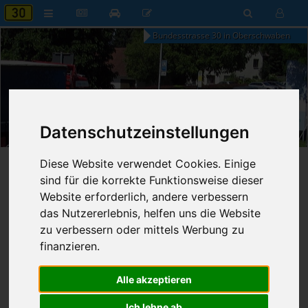
Bundesstrasse 30 in Oberschwaben
17:01
Datenschutzeinstellungen
Donnerstag, 6. August 2026
Diese Website verwendet Cookies. Einige
Startseite
»
B30 aktuell
»
Nachrichten
sind für die korrekte Funktionsweise dieser
Website erforderlich, andere verbessern
Nachrichten
das Nutzererlebnis, helfen uns die Website
zu verbessern oder mittels Werbung zu
finanzieren.
Erweiterte Suche
Alle akzeptieren
57
Ergebnisse zur Suche nach
Urbachviadukt
Ich lehne ab