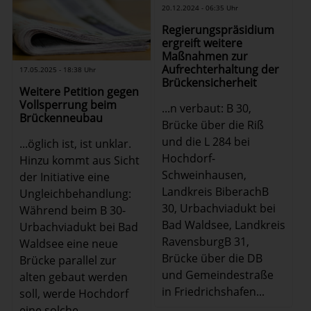
20.12.2024 - 06:35 Uhr
Regierungspräsidium
ergreift weitere
Maßnahmen zur
Aufrechterhaltung der
17.05.2025 - 18:38 Uhr
Brückensicherheit
Weitere Petition gegen
Vollsperrung beim
...n verbaut: B 30,
Brückenneubau
Brücke über die Riß
und die L 284 bei
...öglich ist, ist unklar.
Hochdorf-
Hinzu kommt aus Sicht
Schweinhausen,
der Initiative eine
Landkreis BiberachB
Ungleichbehandlung:
30, Urbachviadukt bei
Während beim B 30-
Bad Waldsee, Landkreis
Urbachviadukt bei Bad
RavensburgB 31,
Waldsee eine neue
Brücke über die DB
Brücke parallel zur
und Gemeindestraße
alten gebaut werden
in Friedrichshafen...
soll, werde Hochdorf
eine solche ...