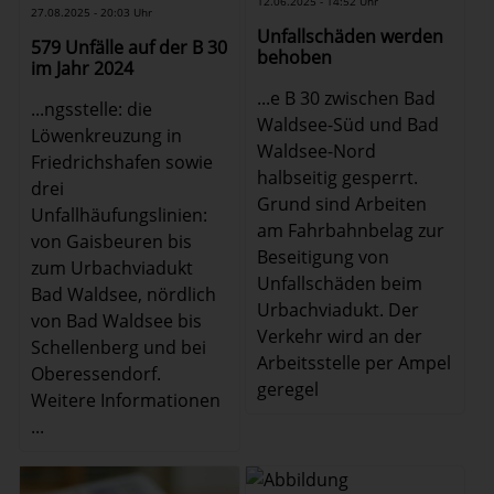
12.06.2025 - 14:52 Uhr
27.08.2025 - 20:03 Uhr
Unfallschäden werden
579 Unfälle auf der B 30
behoben
im Jahr 2024
...e B 30 zwischen Bad
...ngsstelle: die
Waldsee-Süd und Bad
Löwenkreuzung in
Waldsee-Nord
Friedrichshafen sowie
halbseitig gesperrt.
drei
Grund sind Arbeiten
Unfallhäufungslinien:
am Fahrbahnbelag zur
von Gaisbeuren bis
Beseitigung von
zum Urbachviadukt
Unfallschäden beim
Bad Waldsee, nördlich
Urbachviadukt. Der
von Bad Waldsee bis
Verkehr wird an der
Schellenberg und bei
Arbeitsstelle per Ampel
Oberessendorf.
geregel
Weitere Informationen
...