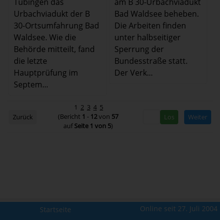
Tübingen das
am B 30-Urbachviadukt
Urbachviadukt der B
Bad Waldsee beheben.
30-Ortsumfahrung Bad
Die Arbeiten finden
Waldsee. Wie die
unter halbseitiger
Behörde mitteilt, fand
Sperrung der
die letzte
Bundesstraße statt.
Hauptprüfung im
Der Verk...
Septem...
1
2
3
4
5
(Bericht
1
-
12
von
57
Zurück
Weiter
auf
Seite 1 von 5
)
Online seit 27. Juli 2004
Startseite