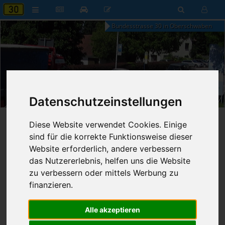
Bundesstrasse 30 in Oberschwaben
02:26
Donnerstag, 6. August 2026
Datenschutzeinstellungen
Startseite
»
B30 aktuell
»
Nachrichten
Diese Website verwendet Cookies. Einige
sind für die korrekte Funktionsweise dieser
09.06.2026 - 19:10 Uhr
Nr. 9404
Website erforderlich, andere verbessern
Franz Fischer
251
das Nutzererlebnis, helfen uns die Website
zu verbessern oder mittels Werbung zu
Erste Vorarbeiten zum Neubau des
finanzieren.
Urbach-Viadukts noch in diesem
Jahr
Alle akzeptieren