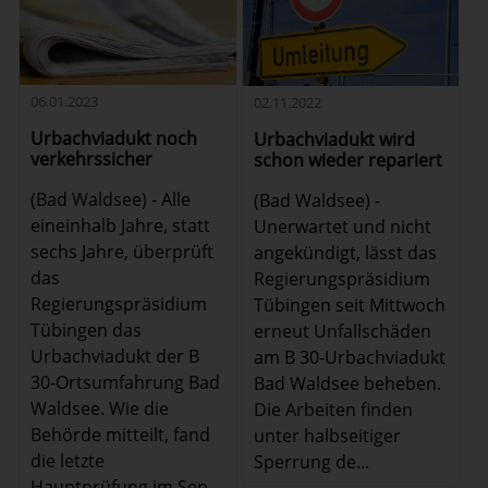
06.01.2023
02.11.2022
Urbachviadukt noch
Urbachviadukt wird
verkehrssicher
schon wieder repariert
(Bad Waldsee) - Alle
(Bad Waldsee) -
eineinhalb Jahre, statt
Unerwartet und nicht
sechs Jahre, überprüft
angekündigt, lässt das
das
Regierungspräsidium
Regierungspräsidium
Tübingen seit Mittwoch
Tübingen das
erneut Unfallschäden
Urbachviadukt der B
am B 30-Urbachviadukt
30-Ortsumfahrung Bad
Bad Waldsee beheben.
Waldsee. Wie die
Die Arbeiten finden
Behörde mitteilt, fand
unter halbseitiger
die letzte
Sperrung de...
Hauptprüfung im Sep...