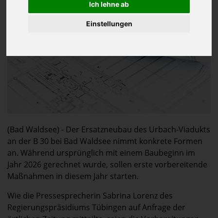
Ich lehne ab
Einstellungen
(Bad Waldsee) - Der Ersatzneubau des Urbach-Viadukts
an der B 30 bei Bad Waldsee nimmt konkrete Formen
an. Während ursprünglich mit einem Baubeginn im
Jahr 2026 gerechnet wurde, sollen erste vorbereitende
Maßnahmen in diesem Jahr starten.
Wie die Pressesprecherin Sabrina Lorenz des
Regierungspräsidiums Tübingen auf Anfrage der