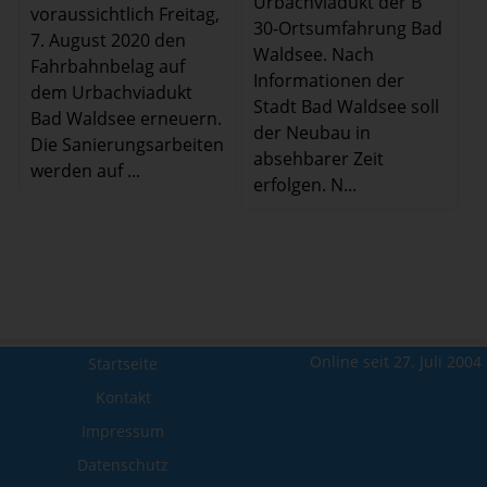
Urbachviadukt der B
voraussichtlich Freitag,
30-Ortsumfahrung Bad
7. August 2020 den
Waldsee. Nach
Fahrbahnbelag auf
Informationen der
dem Urbachviadukt
Stadt Bad Waldsee soll
Bad Waldsee erneuern.
der Neubau in
Die Sanierungsarbeiten
absehbarer Zeit
werden auf ...
erfolgen. N...
Online seit 27. Juli 2004
Startseite
Kontakt
Impressum
Datenschutz