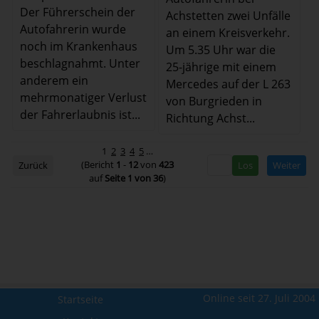
Der Führerschein der
Achstetten zwei Unfälle
Autofahrerin wurde
an einem Kreisverkehr.
noch im Krankenhaus
Um 5.35 Uhr war die
beschlagnahmt. Unter
25-jährige mit einem
anderem ein
Mercedes auf der L 263
mehrmonatiger Verlust
von Burgrieden in
der Fahrerlaubnis ist...
Richtung Achst...
1
2
3
4
5
…
(Bericht
1
-
12
von
423
Zurück
Weiter
auf
Seite 1 von 36
)
Online seit 27. Juli 2004
Startseite