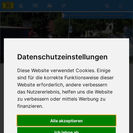
Bundesstrasse 30 in Oberschwaben
18:07
Datenschutzeinstellungen
Freitag, 7. August 2026
Diese Website verwendet Cookies. Einige
Startseite
»
B30 aktuell
»
Nachrichten
sind für die korrekte Funktionsweise dieser
Website erforderlich, andere verbessern
Nachrichten
das Nutzererlebnis, helfen uns die Website
zu verbessern oder mittels Werbung zu
finanzieren.
Erweiterte Suche
Alle akzeptieren
423
Ergebnisse zur Suche nach
Autofahrerin
Ich lehne ab