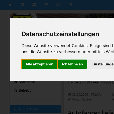
§§
Datenschutzeinstellungen
Diese Website verwendet Cookies. Einige sind fü
uns die Website zu verbessern oder mittels Wer
Alle akzeptieren
Ich lehne ab
Einstellunge
B30 aktuell
B30 neu
Startseite
Startseite
»
B30 aktuell
»
Nachri
Beliebt
03.06.2026 - 17:29 Uhr
Franz Fischer
B30 aktuell
Autofahrer liefe