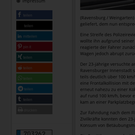
Impressum
teilen
(Ravensburg / Weingarten) 
geliefert, dem nun entspr
teilen
Eine Streife des Polizeire
mitteilen
wollte ihn aufgrund seiner
reagierte der Fahrer zunäc
pin it
Wagen jedoch abrupt zurüc
teilen
Der 23-jährige versuchte 
teilen
Ravensburger Innenstadt so
teils deutlich über 100 k
teilen
eine Frontalkollision mit d
erneut nahezu zu einer Kol
teilen
auf rund 100 km/h, bevor 
teilen
kam an einer Parkplatzbe
drucken
Zur Fahndung nach dem Flü
Zivilkräfte konnten den 23
Konsum von Betäubungsmitt
703262