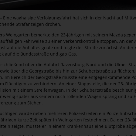
- Eine waghalsige Verfolgungsfahrt hat sich in der Nacht auf Mittw
echende Strafanzeigen drohen.
viers Weingarten bemerkte den 23-jährigen mit seinem Mazda gegen
 auffälligen Fahrweise zu einer Verkehrskontrolle stoppen. An der
hst auf die Anhaltesignale und folgte der Streife zunächst. An der 
k auf die Bundesstraße und gab Gas.
anschließend über die Abfahrt Ravensburg-Nord und die Ulmer Str
wie über die Georgstraße bis hin zur Schubertstraße zu flüchten. 
m/h. Im Bereich der Georgstraße musste eine entgegenkommende Pol
em Flüchtigen zu verhindern. An einer Stoppstelle, die der 23-jähr
lision mit einem Streifenwagen. In der Schubertstraße beschleunig
er wenig später aus seinem noch rollenden Wagen sprang und zu F
grenzung zum Stehen.
chtigen wurde neben mehreren Polizeistreifen ein Polizeihubschr
-jährigen kurze Zeit später in Weingarten festnehmen. Da der 23-j
eln zeigte, musste er in einem Krankenhaus eine Blutprobe abg