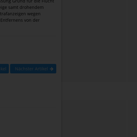
ssung Grund für die Flucht
zeige samt drohendem
trafanzeigen wegen
Entfernens von der
ikel
Nächster Artikel