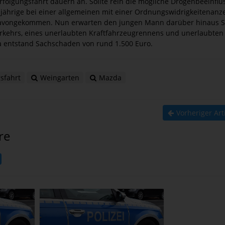
rfolgungsfahrt dauern an. Sollte rein die mögliche Drogenbeeinflu
-jährige bei einer allgemeinen mit einer Ordnungswidrigkeitenan
avongekommen. Nun erwarten den jungen Mann darüber hinaus S
kehrs, eines unerlaubten Kraftfahrzeugrennens und unerlaubten 
a entstand Sachschaden von rund 1.500 Euro.
sfahrt
Weingarten
Mazda
Vorheriger Art
re