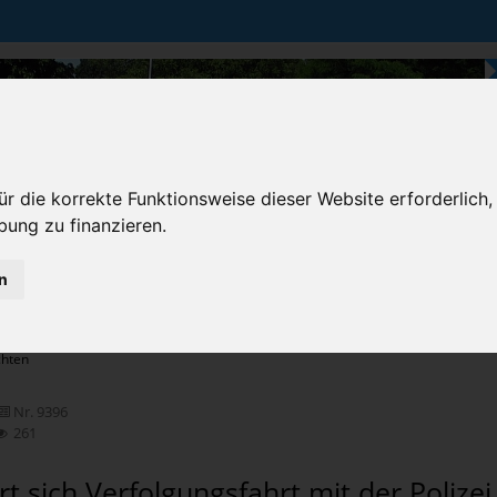
r die korrekte Funktionsweise dieser Website erforderlich,
bung zu finanzieren.
n
Karten & Strecke
Die Bundesstraße
Prem
chten
Nr. 9396
261
rt sich Verfolgungsfahrt mit der Polizei