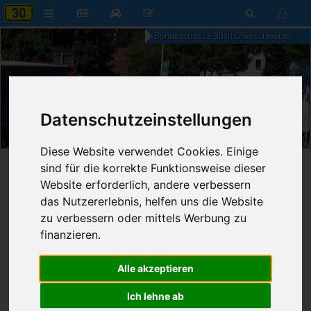
Bundesstrasse 30 in Oberschwaben
21:27
Datenschutzeinstellungen
Donnerstag, 6. August 2026
Diese Website verwendet Cookies. Einige
Startseite
»
B30 aktuell
»
Nachrichten
sind für die korrekte Funktionsweise dieser
Website erforderlich, andere verbessern
das Nutzererlebnis, helfen uns die Website
12.04.2026 - 16:49 Uhr
Nr. 9356
Franz Fischer
382
zu verbessern oder mittels Werbung zu
finanzieren.
Zeugen zu Gefährdung im
Straßenverkehr gesucht
Alle akzeptieren
Ich lehne ab