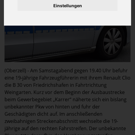
Einstellungen
(Oberzell) - Am Samstagabend gegen 19.40 Uhr befuhr
eine 19-jährige Fahrzeugführerin mit ihrem Renault Clio
die B 30 von Friedrichshafen in Fahrtrichtung
Weingarten. Kurz vor dem Beginn der Ausbaustrecke
beim Gewerbegebiet „Karrer“ näherte sich ein bislang
unbekannter Pkw von hinten und fuhr der
Geschädigten dicht auf. Im anschließenden
zweibahnigen Streckenabschnitt wechselte die 19-
jährige auf den rechten Fahrstreifen. Der unbekannte