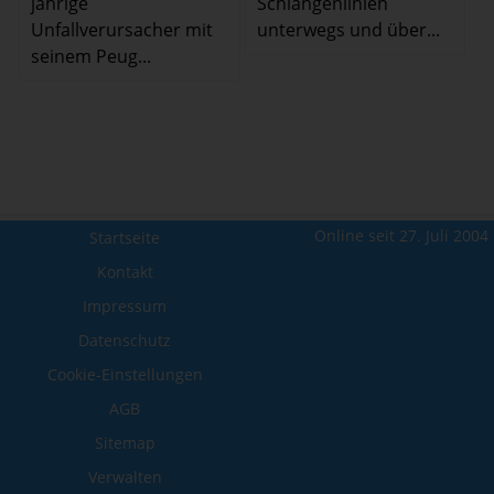
jährige
Schlangenlinien
Unfallverursacher mit
unterwegs und über...
seinem Peug...
Online seit 27. Juli 2004
Startseite
Kontakt
Impressum
Datenschutz
Cookie-Einstellungen
AGB
Sitemap
Verwalten