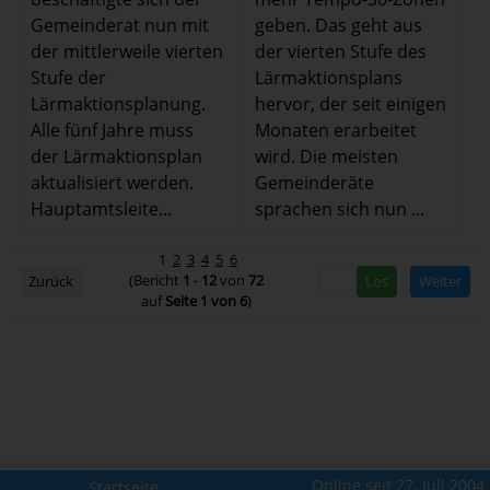
Gemeinderat nun mit
geben. Das geht aus
der mittlerweile vierten
der vierten Stufe des
Stufe der
Lärmaktionsplans
Lärmaktionsplanung.
hervor, der seit einigen
Alle fünf Jahre muss
Monaten erarbeitet
der Lärmaktionsplan
wird. Die meisten
aktualisiert werden.
Gemeinderäte
Hauptamtsleite...
sprachen sich nun ...
1
2
3
4
5
6
(Bericht
1
-
12
von
72
Zurück
Weiter
auf
Seite 1 von 6
)
Online seit 27. Juli 2004
Startseite