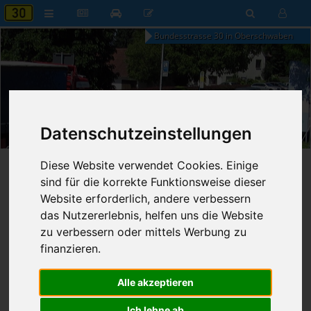
Bundesstrasse 30 in Oberschwaben
23:24
Datenschutzeinstellungen
Donnerstag, 6. August 2026
Diese Website verwendet Cookies. Einige
Startseite
»
B30 aktuell
»
Nachrichten
sind für die korrekte Funktionsweise dieser
Website erforderlich, andere verbessern
Nachrichten
das Nutzererlebnis, helfen uns die Website
zu verbessern oder mittels Werbung zu
finanzieren.
Erweiterte Suche
Alle akzeptieren
72
Ergebnisse zur Suche nach
Stufe
Ich lehne ab