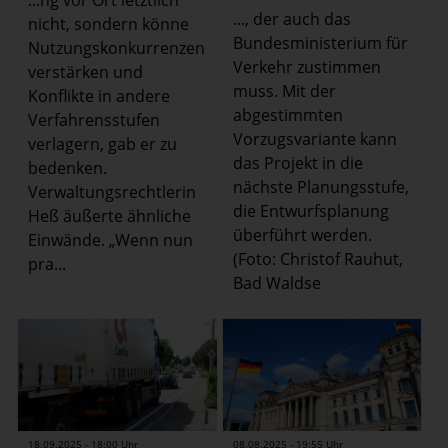
...ng vor Ort letztlich
..., der auch das
nicht, sondern könne
Bundesministerium für
Nutzungskonkurrenzen
Verkehr zustimmen
verstärken und
muss. Mit der
Konflikte in andere
abgestimmten
Verfahrensstufen
Vorzugsvariante kann
verlagern, gab er zu
das Projekt in die
bedenken.
nächste Planungsstufe,
Verwaltungsrechtlerin
die Entwurfsplanung
Heß äußerte ähnliche
überführt werden.
Einwände. „Wenn nun
(Foto: Christof Rauhut,
pra...
Bad Waldse
08.08.2025 - 19:55 Uhr
18.09.2025 - 18:00 Uhr