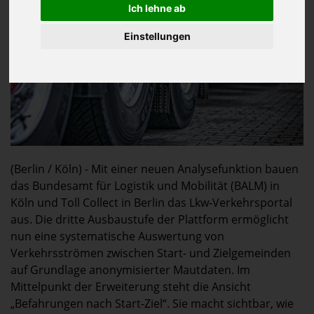
Ich lehne ab
Einstellungen
(Berlin / Köln) - Mit einer neuen Analysefunktion bauen
das Bundesamt für Logistik und Mobilität (BALM) in
Köln und Toll Collect in Berlin das Lkw-Verkehrsportal
aus. Die dritte Ausbaustufe der Plattform ermöglicht
nun eine systematische Auswertung von
Verkehrsströmen zwischen Start- und Zielgemeinden
auf Grundlage anonymisierter Mautdaten. Im
Mittelpunkt der Erweiterung steht die Ansicht
„Befahrungen nach Start-Ziel“. Sie macht sichtbar, wie