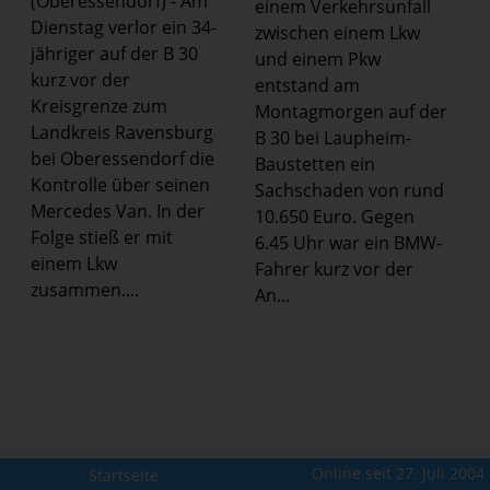
(Oberessendorf) - Am
einem Verkehrsunfall
Dienstag verlor ein 34-
zwischen einem Lkw
jähriger auf der B 30
und einem Pkw
kurz vor der
entstand am
Kreisgrenze zum
Montagmorgen auf der
Landkreis Ravensburg
B 30 bei Laupheim-
bei Oberessendorf die
Baustetten ein
Kontrolle über seinen
Sachschaden von rund
Mercedes Van. In der
10.650 Euro. Gegen
Folge stieß er mit
6.45 Uhr war ein BMW-
einem Lkw
Fahrer kurz vor der
zusammen....
An...
Online seit 27. Juli 2004
Startseite