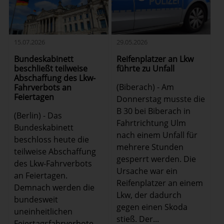
15.07.2026
29.05.2026
Bundeskabinett
Reifenplatzer an Lkw
beschließt teilweise
führte zu Unfall
Abschaffung des Lkw-
(Biberach) - Am
Fahrverbots an
Feiertagen
Donnerstag musste die
B 30 bei Biberach in
(Berlin) - Das
Fahrtrichtung Ulm
Bundeskabinett
nach einem Unfall für
beschloss heute die
mehrere Stunden
teilweise Abschaffung
gesperrt werden. Die
des Lkw-Fahrverbots
Ursache war ein
an Feiertagen.
Reifenplatzer an einem
Demnach werden die
Lkw, der dadurch
bundesweit
gegen einen Skoda
uneinheitlichen
stieß. Der...
Feiertagsfahrverbote,