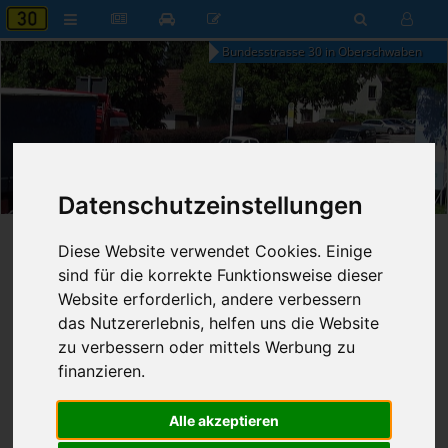
Bundesstrasse 30 in Oberschwaben
02:59
Samstag, 8. August 2026
Datenschutzeinstellungen
Startseite
»
B30 aktuell
»
Nachrichten
Diese Website verwendet Cookies. Einige
sind für die korrekte Funktionsweise dieser
22.06.2026 - 19:31 Uhr
Nr. 9418
Website erforderlich, andere verbessern
Franz Fischer
256
das Nutzererlebnis, helfen uns die Website
zu verbessern oder mittels Werbung zu
Lkw-Verkehrsportal um Start-Ziel-
finanzieren.
Daten erweitert
Alle akzeptieren