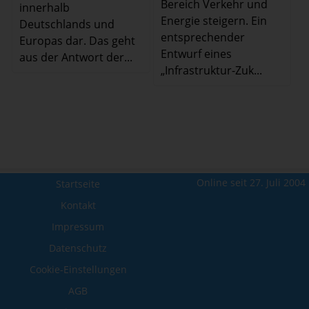
Bereich Verkehr und
innerhalb
Energie steigern. Ein
Deutschlands und
entsprechender
Europas dar. Das geht
Entwurf eines
aus der Antwort der...
„Infrastruktur-Zuk...
Online seit 27. Juli 2004
Startseite
Kontakt
Impressum
Datenschutz
Cookie-Einstellungen
AGB