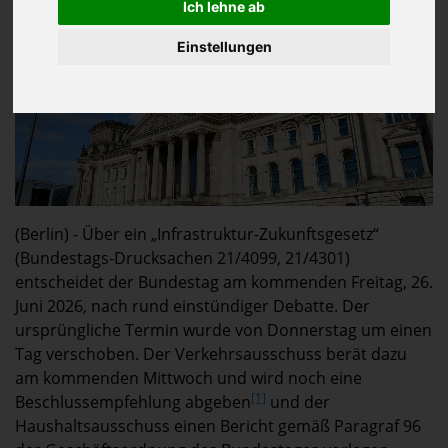
Ich lehne ab
Einstellungen
(Berlin) - Über ein „Infrastruktur-Zukunftsgesetz“
(Bundestags-Drucksachen 21/4099, 21/4301)
entscheidet der Bundestag am kommenden Freitag, 26.
Juni 2026, nach rund einstündiger Debatte. Der
ursprüngliche Termin wurde von Donnerstag um einen
Tag verschoben. Der Verkehrsausschuss berät dazu
am kommenden Mittwoch und wird noch eine
[1]
Beschlussempfehlung abgeben
und der
Haushaltsausschuss einen Bericht gemäß Paragraf 96