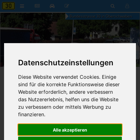
Bundesstrasse 30 in Oberschwaben
05:04
Datenschutzeinstellungen
Donnerstag, 6. August 2026
Startseite
»
B30 aktuell
»
Nachrichten
Diese Website verwendet Cookies. Einige
sind für die korrekte Funktionsweise dieser
19.06.2026 - 22:49 Uhr
Nr. 9417
Website erforderlich, andere verbessern
Franz Fischer
284
das Nutzererlebnis, helfen uns die Website
zu verbessern oder mittels Werbung zu
Parlament entscheidet über
finanzieren.
Infrastruktur-Zukunftsgesetz
Alle akzeptieren