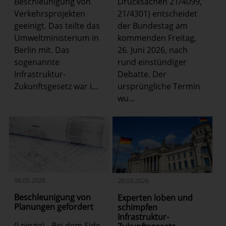
Beschleunigung von
Drucksachen 21/4099,
Verkehrsprojekten
21/4301) entscheidet
geeinigt. Das teilte das
der Bundestag am
Umweltministerium in
kommenden Freitag,
Berlin mit. Das
26. Juni 2026, nach
sogenannte
rund einstündiger
Infrastruktur-
Debatte. Der
Zukunftsgesetz war i...
ursprüngliche Termin
wu...
06.05.2026
20.03.2026
Beschleunigung von
Experten loben und
Planungen gefordert
schimpfen
Infrastruktur-
(Leipzig) - Bei dem Side