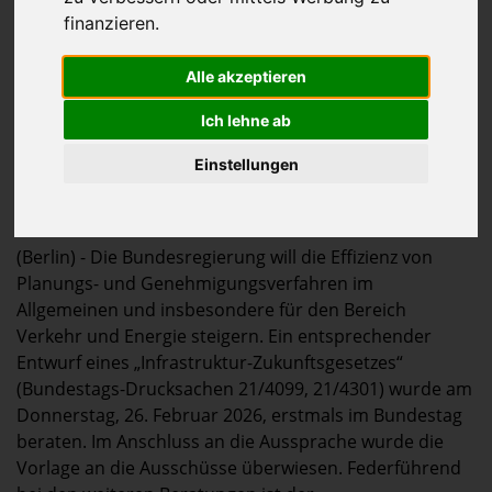
finanzieren.
Alle akzeptieren
Ich lehne ab
Einstellungen
(Berlin) - Die Bundesregierung will die Effizienz von
Planungs- und Genehmigungsverfahren im
Allgemeinen und insbesondere für den Bereich
Verkehr und Energie steigern. Ein entsprechender
Entwurf eines „Infrastruktur-Zukunftsgesetzes“
(Bundestags-Drucksachen 21/4099, 21/4301) wurde am
Donnerstag, 26. Februar 2026, erstmals im Bundestag
beraten. Im Anschluss an die Aussprache wurde die
Vorlage an die Ausschüsse überwiesen. Federführend