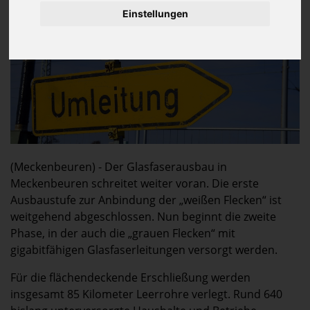
Einstellungen
(Meckenbeuren) - Der Glasfaserausbau in
Meckenbeuren schreitet weiter voran. Die erste
Ausbaustufe zur Anbindung der „weißen Flecken“ ist
weitgehend abgeschlossen. Nun beginnt die zweite
Phase, in der auch die „grauen Flecken“ mit
gigabitfähigen Glasfaserleitungen versorgt werden.
Für die flächendeckende Erschließung werden
insgesamt 85 Kilometer Leerrohre verlegt. Rund 640