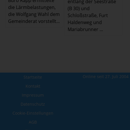
Büro Rapp ermittelte
entlang der Seestraße
die Lärmbelastungen,
(B 30) und
die Wolfgang Wahl dem
Schloßstraße, Furt
Gemeinderat vorstellt...
Haldenweg und
Mariabrunner ...
Online seit 27. Juli 2004
Startseite
Kontakt
Impressum
Datenschutz
Cookie-Einstellungen
AGB