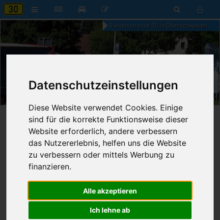
Bundesstrasse 30 in Oberschwaben
13:09
Datenschutzeinstellungen
Samstag, 8. August 2026
Diese Website verwendet Cookies. Einige
Startseite
»
B30 aktuell
»
Nachrichten
sind für die korrekte Funktionsweise dieser
Website erforderlich, andere verbessern
18.03.2025 - 20:57 Uhr
Nr. 8920
das Nutzererlebnis, helfen uns die Website
Franz Fischer
738
zu verbessern oder mittels Werbung zu
finanzieren.
Breitbandausbau in Meckenbeuren:
Zweite Ausbaustufe gestartet
Alle akzeptieren
Ich lehne ab