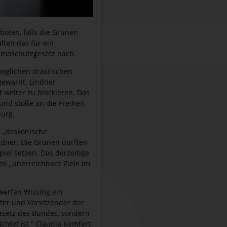
boten, falls die Grünen
ten das für ein
Klimaschutzgesetz nach.
möglichen drastischen
gewarnt. Lindner
 weiter zu blockieren. Das
und stoße an die Freiheit
burg.
d „drakonische
ndner. Die Grünen dürften
iel setzen. Das derzeitige
il „unerreichbare Ziele im
werfen Wissing ein
ter und Vorsitzender der
gesetz des Bundes, sondern
chtet ist.“ Claudia Kemfert