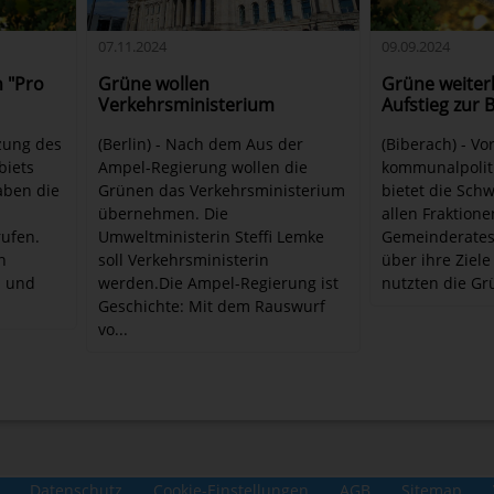
09.09.2024
07.11.2024
 "Pro
Grüne weiter
Grüne wollen
Aufstieg zur 
Verkehrsministerium
tzung des
(Biberach) - Vo
(Berlin) - Nach dem Aus der
biets
kommunalpolit
Ampel-Regierung wollen die
aben die
bietet die Sch
Grünen das Verkehrsministerium
allen Fraktion
übernehmen. Die
rufen.
Gemeinderates
Umweltministerin Steffi Lemke
n
über ihre Ziele
soll Verkehrsministerin
n und
nutzten die Grü
werden.Die Ampel-Regierung ist
Geschichte: Mit dem Rauswurf
vo...
Datenschutz
Cookie-Einstellungen
AGB
Sitemap