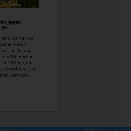
hin gegen
B 30
r dem Start in den
ischen Herbst
wäbische Zeitung
en des Biberacher
 eine Bühne, um
 zu berichten. Dies
nen, vertreten ...
Verwalten
Online seit 27. Juli 2004