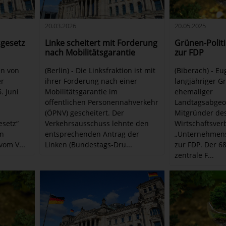
20.05.2025
20.03.2026
Grünen-Politi
sgesetz
Linke scheitert mit Forderung
zur FDP
nach Mobilitätsgarantie
(Biberach) - Eu
en von
(Berlin) - Die Linksfraktion ist mit
langjähriger Gr
er
ihrer Forderung nach einer
ehemaliger
. Juni
Mobilitätsgarantie im
Landtagsabgeo
öffentlichen Personennahverkehr
Mitgründer de
(ÖPNV) gescheitert. Der
Wirtschaftsve
esetz“
Verkehrsausschuss lehnte den
„Unternehmens
en
entsprechenden Antrag der
zur FDP. Der 68
vom V...
Linken (Bundestags-Dru...
zentrale F...