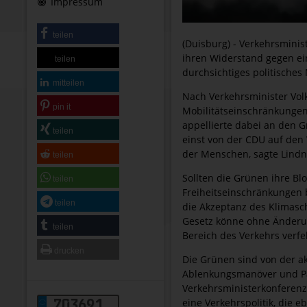
Impressum
teilen
(Duisburg) - Verkehrsminis
ihren Widerstand gegen ei
teilen
durchsichtiges politisches
mitteilen
Nach Verkehrsminister Vol
pin it
Mobilitätseinschränkungen
appellierte dabei an den G
teilen
einst von der CDU auf den 
der Menschen, sagte Lindn
teilen
Sollten die Grünen ihre B
teilen
Freiheitseinschränkungen 
teilen
die Akzeptanz des Klimasch
Gesetz könne ohne Änderun
teilen
Bereich des Verkehrs verfe
drucken
Die Grünen sind von der ak
Ablenkungsmanöver und Pan
Verkehrsministerkonferenz,
eine Verkehrspolitik, die 
703691