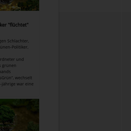
ker "flüchtet"
gen Schlachter,
ünen-Politiker,
rdneter und
s grünen
rbands
Grün“, wechselt
-jährige war eine