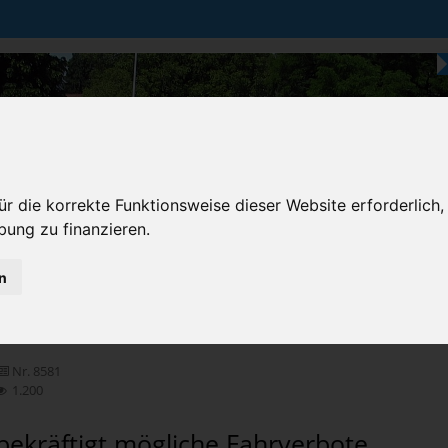
r die korrekte Funktionsweise dieser Website erforderlich,
bung zu finanzieren.
Karten & Strecke
Die Bundesstraße
Prem
n
chten
Nr. 8581
1.200
bekräftigt mögliche Fahrverbote