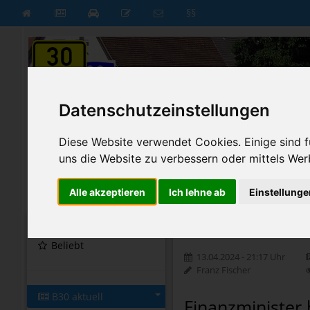
§§
Datenschutzeinstellungen
Diese Website verwendet Cookies. Einige sind fü
uns die Website zu verbessern oder mittels Wer
B30 aktuell
B30 neu
Alle akzeptieren
Ich lehne ab
Einstellunge
Startseite
Startseite
»
B30 aktuell
»
Nachri
Beliebt
13.04.2024 - 21:17 Uhr
Franz Fischer
B30 aktuell
Finanzminister 