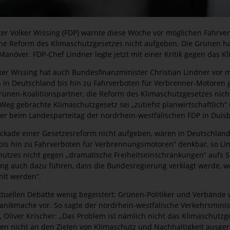
ter Volker Wissing (FDP) warnte diese Woche vor möglichen Fahrver
ne Reform des Klimaschutzgesetzes nicht aufgeben. Die Grünen hal
 Manöver. FDP-Chef Lindner legte jetzt mit einer Kritik gegen das 
ker Wissing hat auch Bundesfinanzminister Christian Lindner vor 
 in Deutschland bis hin zu Fahrverboten für Verbrenner-Motoren 
rünen-Koalitionspartner, die Reform des Klimaschutzgesetzes nicht
Weg gebrachte Klimaschutzgesetz sei „zutiefst planwirtschaftlich“ 
er beim Landesparteitag der nordrhein-westfälischen FDP in Duis
lockade einer Gesetzesreform nicht aufgeben, wären in Deutschlan
bis hin zu Fahrverboten für Verbrennungsmotoren“ denkbar, so Li
utzes nicht gegen „dramatische Freiheitseinschränkungen“ aufs Sp
g auch dazu führen, dass die Bundesregierung verklagt werde, we
hlt werden“.
tuellen Debatte wenig begeistert: Grünen-Politiker und Verbände 
ikmache vor. So sagte der nordrhein-westfälische Verkehrsminis
 Oliver Krischer: „Das Problem ist nämlich nicht das Klimaschutz
eben nicht an den Zielen von Klimaschutz und Nachhaltigkeit ausgeri