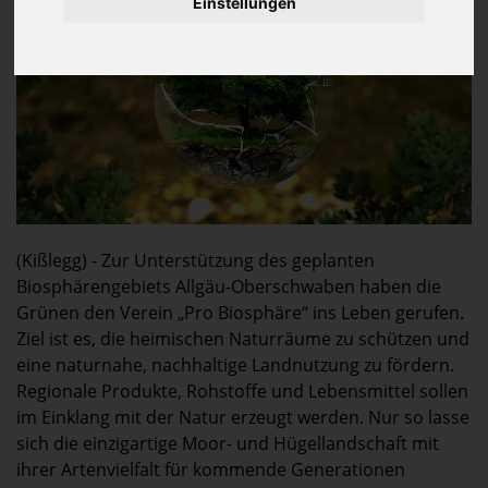
Einstellungen
(Kißlegg) - Zur Unterstützung des geplanten
Biosphärengebiets Allgäu-Oberschwaben haben die
Grünen den Verein „Pro Biosphäre“ ins Leben gerufen.
Ziel ist es, die heimischen Naturräume zu schützen und
eine naturnahe, nachhaltige Landnutzung zu fördern.
Regionale Produkte, Rohstoffe und Lebensmittel sollen
im Einklang mit der Natur erzeugt werden. Nur so lasse
sich die einzigartige Moor- und Hügellandschaft mit
ihrer Artenvielfalt für kommende Generationen