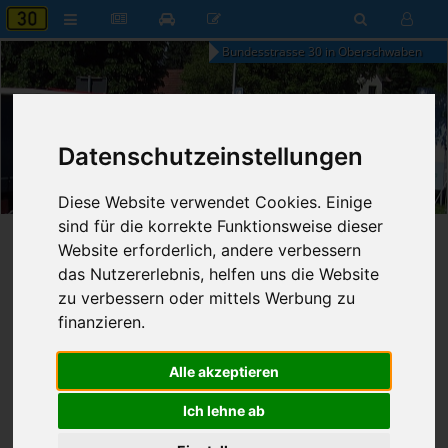
Bundesstrasse 30 in Oberschwaben
Datenschutzeinstellungen
22:50
Donnerstag, 6. August 2026
Diese Website verwendet Cookies. Einige
sind für die korrekte Funktionsweise dieser
Startseite
»
B30 aktuell
»
Nachrichten
Website erforderlich, andere verbessern
das Nutzererlebnis, helfen uns die Website
18.05.2025 - 15:34 Uhr
Nr. 9000
zu verbessern oder mittels Werbung zu
Franz Fischer
1.014
finanzieren.
Grüne gründen Verein "Pro
Alle akzeptieren
Biosphäre"
Ich lehne ab