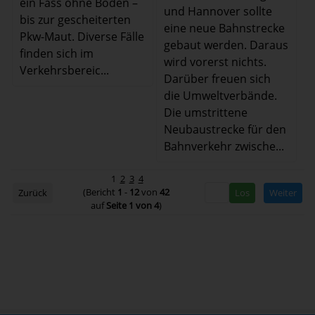
ein Fass ohne Boden –
und Hannover sollte
bis zur gescheiterten
eine neue Bahnstrecke
Pkw-Maut. Diverse Fälle
gebaut werden. Daraus
finden sich im
wird vorerst nichts.
Verkehrsbereic...
Darüber freuen sich
die Umweltverbände.
Die umstrittene
Neubaustrecke für den
Bahnverkehr zwische...
1
2
3
4
(Bericht
1
-
12
von
42
Zurück
Weiter
auf
Seite 1 von 4
)