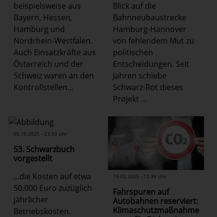
beispielsweise aus
Blick auf die
Bayern, Hessen,
Bahnneubaustrecke
Hamburg und
Hamburg-Hannover
Nordrhein-Westfalen.
von fehlendem Mut zu
Auch Einsatzkräfte aus
politischen
Österreich und der
Entscheidungen. Seit
Schweiz waren an den
Jahren schiebe
Kontrollstellen...
Schwarz-Rot dieses
Projekt ...
05.10.2025 - 23:33 Uhr
53. Schwarzbuch
vorgestellt
...die Kosten auf etwa
19.03.2025 - 12:39 Uhr
50.000 Euro zuzüglich
Fahrspuren auf
jährlicher
Autobahnen reserviert:
Klimaschutzmaßnahme
Betriebskosten.