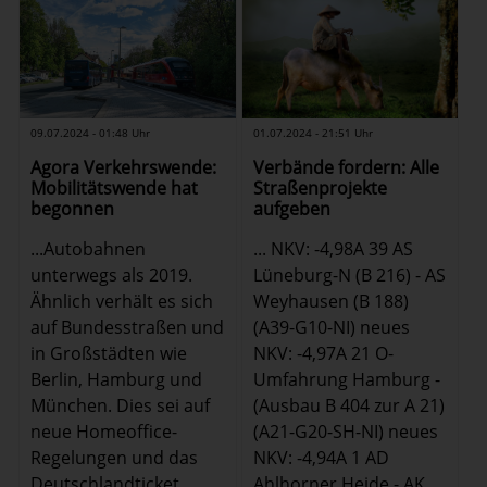
09.07.2024 - 01:48 Uhr
01.07.2024 - 21:51 Uhr
Agora Verkehrswende:
Verbände fordern: Alle
Mobilitätswende hat
Straßenprojekte
begonnen
aufgeben
...Autobahnen
... NKV: -4,98A 39 AS
unterwegs als 2019.
Lüneburg-N (B 216) - AS
Ähnlich verhält es sich
Weyhausen (B 188)
auf Bundesstraßen und
(A39-G10-NI) neues
in Großstädten wie
NKV: -4,97A 21 O-
Berlin, Hamburg und
Umfahrung Hamburg -
München. Dies sei auf
(Ausbau B 404 zur A 21)
neue Homeoffice-
(A21-G20-SH-NI) neues
Regelungen und das
NKV: -4,94A 1 AD
Deutschlandticket
Ahlhorner Heide - AK