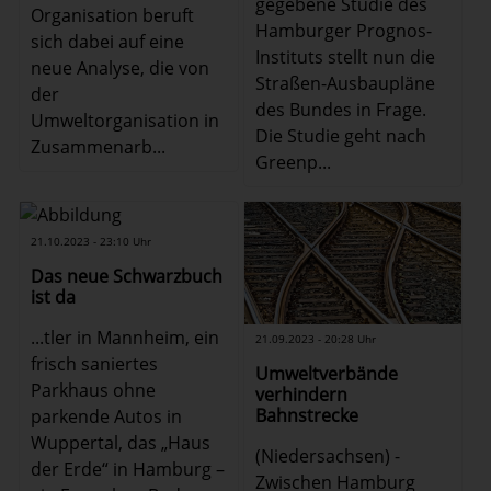
gegebene Studie des
Organisation beruft
Hamburger Prognos-
sich dabei auf eine
Instituts stellt nun die
neue Analyse, die von
Straßen-Ausbaupläne
der
des Bundes in Frage.
Umweltorganisation in
Die Studie geht nach
Zusammenarb...
Greenp...
21.10.2023 - 23:10 Uhr
Das neue Schwarzbuch
ist da
...tler in Mannheim, ein
21.09.2023 - 20:28 Uhr
frisch saniertes
Umweltverbände
Parkhaus ohne
verhindern
Bahnstrecke
parkende Autos in
Wuppertal, das „Haus
(Niedersachsen) -
der Erde“ in Hamburg –
Zwischen Hamburg