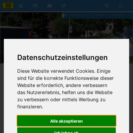
Bundesstrasse 30 in Oberschwaben
01:40
Datenschutzeinstellungen
Samstag, 8. August 2026
Diese Website verwendet Cookies. Einige
Startseite
»
B30 aktuell
»
Nachrichten
sind für die korrekte Funktionsweise dieser
Website erforderlich, andere verbessern
Nachrichten
das Nutzererlebnis, helfen uns die Website
zu verbessern oder mittels Werbung zu
finanzieren.
Erweiterte Suche
Alle akzeptieren
42
Ergebnisse zur Suche nach
Hamburg
Ich lehne ab