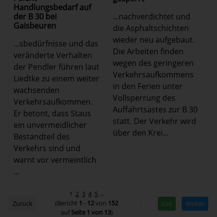
Handlungsbedarf auf
...nachverdichtet und
der B 30 bei
Gaisbeuren
die Asphaltschichten
wieder neu aufgebaut.
...sbedürfnisse und das
Die Arbeiten finden
veränderte Verhalten
wegen des geringeren
der Pendler führen laut
Verkehrsaufkommens
Liedtke zu einem weiter
in den Ferien unter
wachsenden
Vollsperrung des
Verkehrsaufkommen.
Auffahrtsastes zur B 30
Er betont, dass Staus
statt. Der Verkehr wird
ein unvermeidlicher
über den Krei...
Bestandteil des
Verkehrs sind und
warnt vor vermeintlich
...
1
2
3
4
5
…
(Bericht
1
-
12
von
152
Zurück
Weiter
auf
Seite 1 von 13
)