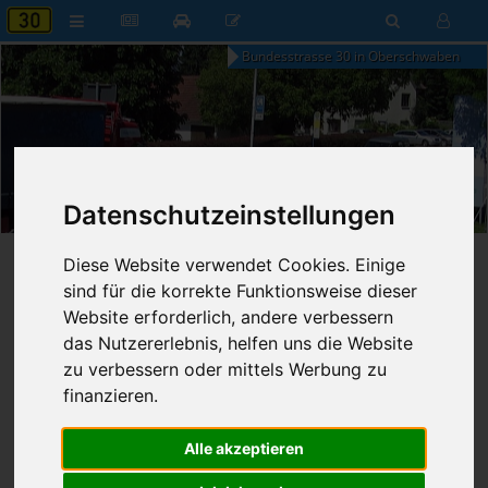
Bundesstrasse 30 in Oberschwaben
15:12
Datenschutzeinstellungen
Donnerstag, 6. August 2026
Startseite
»
B30 aktuell
»
Nachrichten
Diese Website verwendet Cookies. Einige
sind für die korrekte Funktionsweise dieser
Nachrichten
Website erforderlich, andere verbessern
das Nutzererlebnis, helfen uns die Website
zu verbessern oder mittels Werbung zu
finanzieren.
Erweiterte Suche
Alle akzeptieren
152
Ergebnisse zur Suche nach
Verkehrsaufkommen