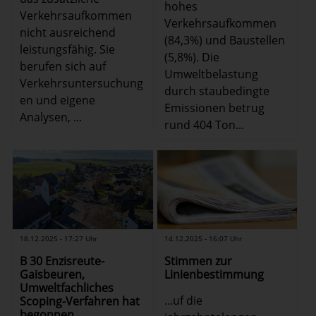
hohes
Verkehrsaufkommen
Verkehrsaufkommen
nicht ausreichend
(84,3%) und Baustellen
leistungsfähig. Sie
(5,8%). Die
berufen sich auf
Umweltbelastung
Verkehrsuntersuchung
durch staubedingte
en und eigene
Emissionen betrug
Analysen, ...
rund 404 Ton...
18.12.2025 - 17:27 Uhr
14.12.2025 - 16:07 Uhr
B 30 Enzisreute-
Stimmen zur
Gaisbeuren,
Linienbestimmung
Umweltfachliches
...uf die
Scoping-Verfahren hat
begonnen