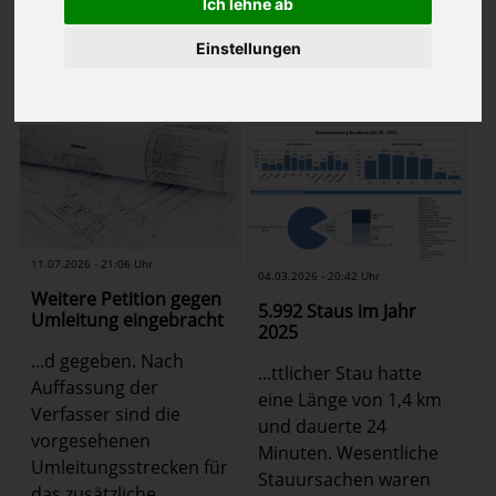
Ich lehne ab
1
2
3
4
5
…
Einstellungen
(Bericht
1
-
12
von
152
Zurück
Weiter
auf
Seite 1 von 13
)
11.07.2026 - 21:06 Uhr
04.03.2026 - 20:42 Uhr
Weitere Petition gegen
5.992 Staus im Jahr
Umleitung eingebracht
2025
...d gegeben. Nach
...ttlicher Stau hatte
Auffassung der
eine Länge von 1,4 km
Verfasser sind die
und dauerte 24
vorgesehenen
Minuten. Wesentliche
Umleitungsstrecken für
Stauursachen waren
das zusätzliche