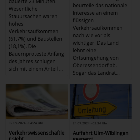
dauerte 23 Minuten.
beurteile das nationale
Wesentliche
Interesse an einem
Stauursachen waren
flüssigen
hohes
Verkehrsaufkommen
Verkehrsaufkommen
nach wie vor als
(61,7%) und Baustellen
wichtiger. Das Land
(18,1%). Die
lehnt eine
Bauernproteste Anfang
Ortsumgehung von
des Jahres schlugen
Oberessendorf ab.
sich mit einem Anteil ...
Sogar das Landrat...
02.09.2024 - 04:24 Uhr
24.07.2024 - 02:34 Uhr
Verkehrswissenschaftle
Auffahrt Ulm-Wiblingen
r sieht
gesperrt