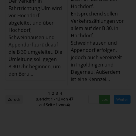
Der Verkehr in
Hochdorf.
Fahrtrichtung Ulm wird
Entsprechend sollen
vor Hochdorf
Verkehrszählungen vor
abgeleitet und über
allem auf der B 30, in
Hochdorf,
Hochdorf,
Schweinhausen und
Schweinhausen und
Appendorf zurück auf
Appendorf erfolgen,
die B 30 umgeleitet. Die
jedoch auch vereinzelt
Umleitung soll gegen
in Ingoldingen und
8:30 Uhr beginnen, um
Degernau. Außerdem
den Beru...
ist eine Kennzei...
1
2
3
4
(Bericht
1
-
12
von
47
Zurück
Weiter
auf
Seite 1 von 4
)