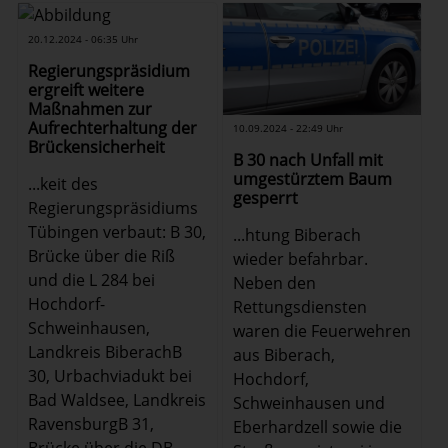
20.12.2024 - 06:35 Uhr
Regierungspräsidium
ergreift weitere
Maßnahmen zur
Aufrechterhaltung der
10.09.2024 - 22:49 Uhr
Brückensicherheit
B 30 nach Unfall mit
umgestürztem Baum
...keit des
gesperrt
Regierungspräsidiums
Tübingen verbaut: B 30,
...htung Biberach
Brücke über die Riß
wieder befahrbar.
und die L 284 bei
Neben den
Hochdorf-
Rettungsdiensten
Schweinhausen,
waren die Feuerwehren
Landkreis BiberachB
aus Biberach,
30, Urbachviadukt bei
Hochdorf,
Bad Waldsee, Landkreis
Schweinhausen und
RavensburgB 31,
Eberhardzell sowie die