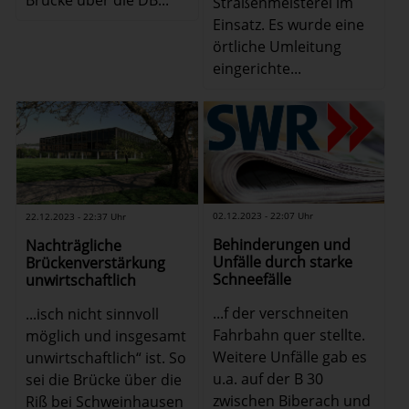
Brücke über die DB...
Straßenmeisterei im
Einsatz. Es wurde eine
örtliche Umleitung
eingerichte...
02.12.2023 - 22:07 Uhr
22.12.2023 - 22:37 Uhr
Behinderungen und
Nachträgliche
Unfälle durch starke
Brückenverstärkung
Schneefälle
unwirtschaftlich
...f der verschneiten
...isch nicht sinnvoll
Fahrbahn quer stellte.
möglich und insgesamt
Weitere Unfälle gab es
unwirtschaftlich“ ist. So
u.a. auf der B 30
sei die Brücke über die
zwischen Biberach und
Riß bei Schweinhausen