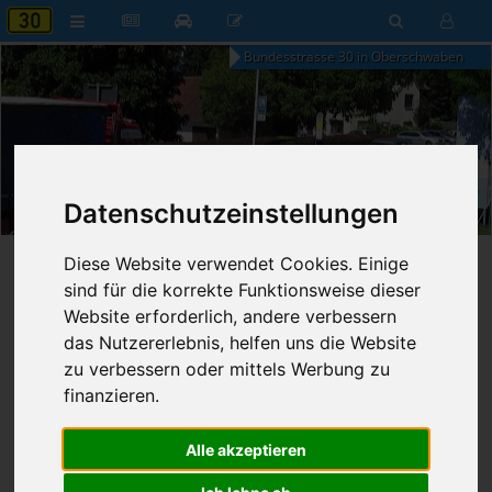
Bundesstrasse 30 in Oberschwaben
03:09
Datenschutzeinstellungen
Montag, 10. August 2026
Diese Website verwendet Cookies. Einige
Startseite
»
B30 aktuell
»
Nachrichten
sind für die korrekte Funktionsweise dieser
Nachrichten
Website erforderlich, andere verbessern
das Nutzererlebnis, helfen uns die Website
zu verbessern oder mittels Werbung zu
finanzieren.
Erweiterte Suche
Alle akzeptieren
47
Ergebnisse zur Suche nach
Schweinhausen