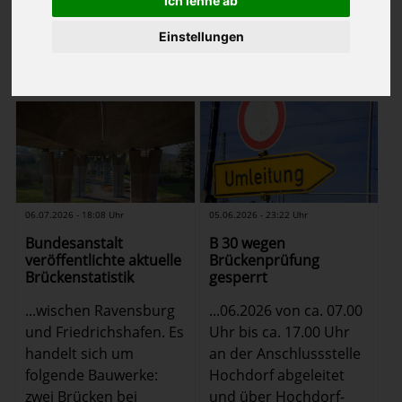
Ich lehne ab
1
2
3
4
Einstellungen
(Bericht
1
-
12
von
47
Zurück
Weiter
auf
Seite 1 von 4
)
05.06.2026 - 23:22 Uhr
06.07.2026 - 18:08 Uhr
B 30 wegen
Bundesanstalt
Brückenprüfung
veröffentlichte aktuelle
gesperrt
Brückenstatistik
...06.2026 von ca. 07.00
...wischen Ravensburg
Uhr bis ca. 17.00 Uhr
und Friedrichshafen. Es
an der Anschlussstelle
handelt sich um
Hochdorf abgeleitet
folgende Bauwerke:
und über Hochdorf-
zwei Brücken bei