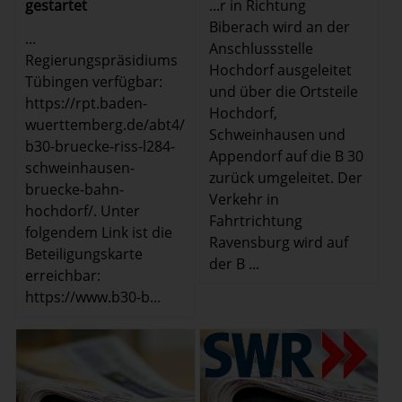
...r in Richtung
gestartet
Biberach wird an der
...
Anschlussstelle
Regierungspräsidiums
Hochdorf ausgeleitet
Tübingen verfügbar:
und über die Ortsteile
https://rpt.baden-
Hochdorf,
wuerttemberg.de/abt4/
Schweinhausen und
b30-bruecke-riss-l284-
Appendorf auf die B 30
schweinhausen-
zurück umgeleitet. Der
bruecke-bahn-
Verkehr in
hochdorf/. Unter
Fahrtrichtung
folgendem Link ist die
Ravensburg wird auf
Beteiligungskarte
der B ...
erreichbar:
https://www.b30-b...