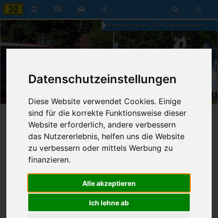
Bundesstrasse 30 in Oberschwaben
Datenschutzeinstellungen
02:22
Donnerstag, 6. August 2026
Diese Website verwendet Cookies. Einige
sind für die korrekte Funktionsweise dieser
Startseite
»
B30 aktuell
»
Nachrichten
Website erforderlich, andere verbessern
das Nutzererlebnis, helfen uns die Website
07.11.2024 - 09:06 Uhr
Nr. 8799
zu verbessern oder mittels Werbung zu
Franz Fischer
951
finanzieren.
Volker Wissing tritt aus der FDP aus
Alle akzeptieren
und will Verkehrsminister bleiben
Ich lehne ab