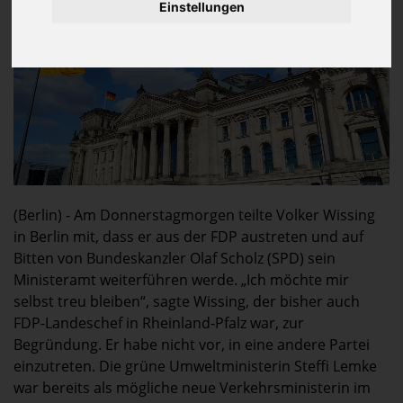
Einstellungen
(Berlin) - Am Donnerstagmorgen teilte Volker Wissing
in Berlin mit, dass er aus der FDP austreten und auf
Bitten von Bundeskanzler Olaf Scholz (SPD) sein
Ministeramt weiterführen werde. „Ich möchte mir
selbst treu bleiben“, sagte Wissing, der bisher auch
FDP-Landeschef in Rheinland-Pfalz war, zur
Begründung. Er habe nicht vor, in eine andere Partei
einzutreten. Die grüne Umweltministerin Steffi Lemke
war bereits als mögliche neue Verkehrsministerin im