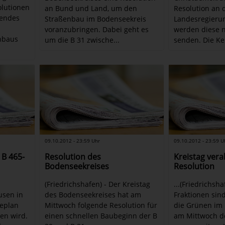
olutionen
an Bund und Land, um den
Resolution an 
hendes
Straßenbau im Bodenseekreis
Landesregierun
voranzubringen. Dabei geht es
werden diese n
enbaus
um die B 31 zwische...
senden. Die Ke
09.10.2012 - 23:59 Uhr
09.10.2012 - 23:59 U
 B 465-
Resolution des
Kreistag ver
Bodenseekreises
Resolution
(Friedrichshafen) - Der Kreistag
...(Friedrichsha
sen in
des Bodenseekreises hat am
Fraktionen sind
eplan
Mittwoch folgende Resolution für
die Grünen im 
en wird.
einen schnellen Baubeginn der B
am Mittwoch de