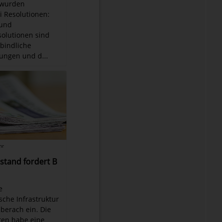
 wurden
i Resolutionen:
 und
olutionen sind
rbindliche
ungen und d...
hr
stand fordert B
e
sche Infrastruktur
iberach ein. Die
ten habe eine