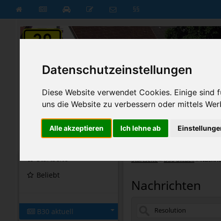
§§
Datenschutzeinstellungen
Diese Website verwendet Cookies. Einige sind fü
uns die Website zu verbessern oder mittels Wer
Alle akzeptieren
Ich lehne ab
Einstellunge
B30 aktuell
B30 neu
Startseite
Startseite
»
B30 aktuell
»
Nachri
Beliebt
Nachrichten
B30 aktuell