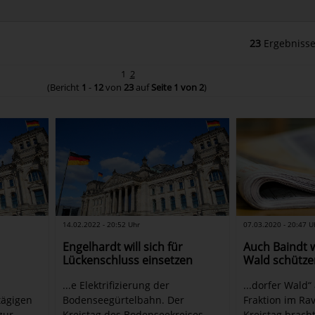
23
Ergebnisse
1
2
(Bericht
1
-
12
von
23
auf
Seite 1 von 2
)
14.02.2022 - 20:52 Uhr
07.03.2020 - 20:47 U
Engelhardt will sich für
Auch Baindt w
Lückenschluss einsetzen
Wald schütze
...e Elektrifizierung der
...dorfer Wald“
tägigen
Bodenseegürtelbahn. Der
Fraktion im Ra
zur
Kreistag des Bodenseekreises
Kreistag bracht