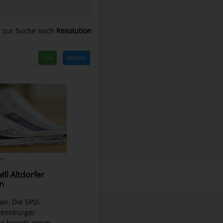
 zur Suche nach
Resolution
Weiter
hr
ill Altdorfer
n
 an. Die SPD-
vensburger
e bereits einen