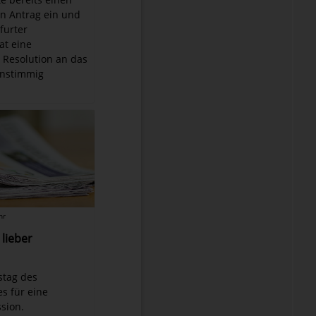
n Antrag ein und
furter
at eine
Resolution an das
instimmig
hr
lieber
istag des
s für eine
sion.