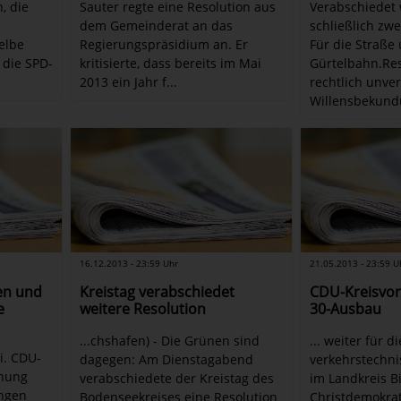
, die
Sauter regte eine Resolution aus
Verabschiedet
dem Gemeinderat an das
schließlich zwe
elbe
Regierungspräsidium an. Er
Für die Straße
 die SPD-
kritisierte, dass bereits im Mai
Gürtelbahn.Res
2013 ein Jahr f...
rechtlich unve
Willensbekund
16.12.2013 - 23:59 Uhr
21.05.2013 - 23:59 U
en und
Kreistag verabschiedet
CDU-Kreisvor
e
weitere Resolution
30-Ausbau
...chshafen) - Die Grünen sind
... weiter für di
ei. CDU-
dagegen: Am Dienstagabend
verkehrstechni
rnung
verabschiedete der Kreistag des
im Landkreis B
ngen
Bodenseekreises eine Resolution
Christdemokra