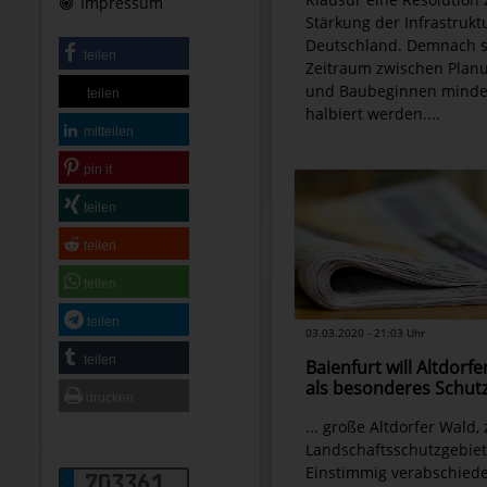
Impressum
Stärkung der Infrastrukt
Deutschland. Demnach s
teilen
Zeitraum zwischen Plan
und Baubeginnen minde
teilen
halbiert werden....
mitteilen
pin it
teilen
teilen
teilen
teilen
03.03.2020 - 21:03 Uhr
teilen
Baienfurt will Altdorf
als besonderes Schut
drucken
... große Altdorfer Wald,
Landschaftsschutzgebie
Einstimmig verabschiede
703361