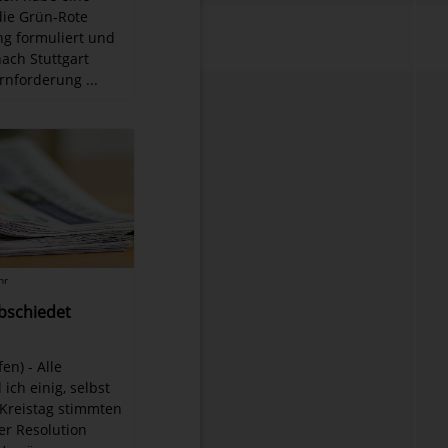
die Grün-Rote
g formuliert und
ach Stuttgart
rnforderung ...
hr
abschiedet
fen) - Alle
 ich einig, selbst
Kreistag stimmten
r Resolution