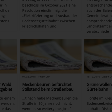
ur in
beschloss im Oktober 2021 eine
entsprechende
oll der
Resolution einstimmig, die
auch der Baien
ungs-
„Elektrifizierung und Ausbau der
Gemeinderat h
stens
Bodenseegürtelbahn“ zwischen
entsprechende 
Friedrichshafen und ...
Landratsamt e
verabschiede
07.02.2018 - 19:30 Uhr
19.12.2016 - 23:59 U
er Wald
Meckenbeuren befürchtet
Grüne wollen 
zgebiet
Stillstand beim Straßenbau
Gürtelbahn
 zu einem
...t nach habe Meckenbeuren die
...orgte im Kre
t werden.
Straße in 50 Jahre noch nicht,
Bodenseekreise
te das
wenn es so weitergehe. Josef
lebhafte Diskus