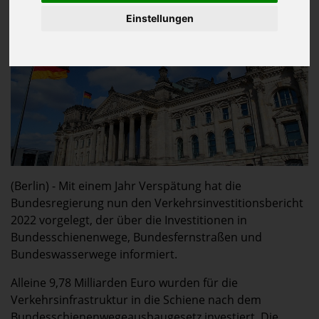
Einstellungen
(Berlin) - Mit einem Jahr Verspätung hat die
Bundesregierung nun den Verkehrsinvestitionsbericht
2022 vorgelegt, der über die Investitionen in
Bundesschienenwege, Bundesfernstraßen und
Bundeswasserwege informiert.
Alleine 9,78 Milliarden Euro wurden für die
Verkehrsinfrastruktur in die Schiene nach dem
Bundesschienenwegeausbaugesetz investiert. Die