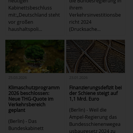
heutigen
die Bundesregierung in
Kabinettsbeschluss
ihrem
mit:„Deutschland steht
Verkehrsinvestitionsbe
vor großen
richt 2024
haushaltspoli...
(Drucksache...
25.03.2026
23.01.2026
Klimaschutzprogramm
Finanzierungsdefizit bei
2026 beschlossen:
der Schiene steigt auf
Neue THG-Quote im
1,1 Mrd. Euro
Verkehrsbereich
(Berlin) - Weil die
geplant
Ampel-Regierung das
(Berlin) - Das
Bundesschienenwegea
Bundeskabinett
usbaugesetz 2024 zu