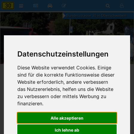
Bundesstrasse 30 in Oberschwaben
12:59
Datenschutzeinstellungen
Freitag, 7. August 2026
Diese Website verwendet Cookies. Einige
Startseite
»
B30 aktuell
»
Nachrichten
sind für die korrekte Funktionsweise dieser
Website erforderlich, andere verbessern
20.07.2024 - 05:52 Uhr
Nr. 8679
das Nutzererlebnis, helfen uns die Website
Franz Fischer
824
zu verbessern oder mittels Werbung zu
finanzieren.
Bundesregierung legt
Verkehrsinvestitionsbericht 2022
Alle akzeptieren
vor
Ich lehne ab