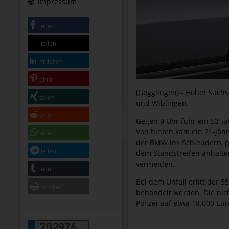
Impressum
teilen
teilen
mitteilen
pin it
(Gögglingen) - Hoher Sach
teilen
und Wiblingen.
teilen
Gegen 9 Uhr fuhr ein 53-j
Von hinten kam ein 21-jähr
teilen
der BMW ins Schleudern, p
teilen
dem Standstreifen anhalte
vermeiden.
teilen
Bei dem Unfall erlitt der 
drucken
behandelt werden. Die nic
Polizei auf etwa 18.000 Eur
702976