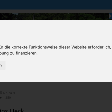
r die korrekte Funktionsweise dieser Website erforderlich,
bung zu finanzieren.
n
Karten & Strecke
Die Bundesstraße
Prem
chten
Nr. 7491
1.159
ins Heck