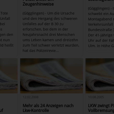
Zeugenhinweise
(Gögglingen) -
 Tote
(Gögglingen) - Um die Ursache
schwebt ein Au
Unfall
und den Hergang des schweren
Montagabend 
bei
Unfalles auf der B 30 zu
Verkehrsunfall
as
erforschen, bei dem in der
Bundesstraße 3
egen den
Neujahrsnacht drei Menschen
Der 41-jährige 
ht nun
ums Leben kamen und dreizehn
Uhr auf der Fa
ld heißt
zum Teil schwer verletzt wurden,
Ulm. In Höhe Gö
hat das Polizeirevie...
12.02.2008
10.08.2005
Mehr als 24 Anzeigen nach
LKW zwingt P
uf
Lkw-Kontrolle
Vollbremsun