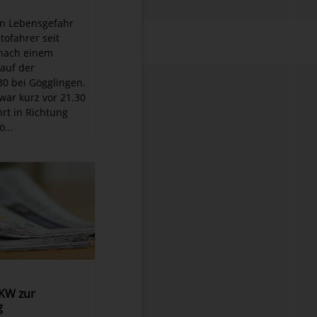
 In Lebensgefahr
tofahrer seit
nach einem
 auf der
0 bei Gögglingen.
war kurz vor 21.30
hrt in Richtung
...
KW zur
g