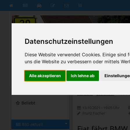
§§
Datenschutzeinstellungen
Diese Website verwendet Cookies. Einige sind fü
uns die Website zu verbessern oder mittels Wer
Alle akzeptieren
Ich lehne ab
Einstellunge
B30 aktuell
B30 neu
Startseite
Startseite
»
B30 aktuell
»
Nachri
Beliebt
13.10.2021 - 19:05 Uhr
Franz Fischer
B30 aktuell
Fiat fährt BMW 