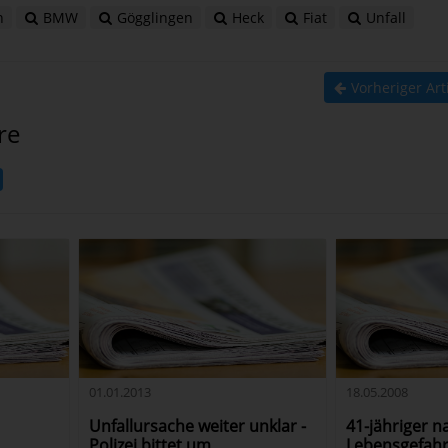
n
BMW
Gögglingen
Heck
Fiat
Unfall
Vorheriger Art
re
01.01.2013
18.05.2008
Unfallursache weiter unklar -
41-jähriger na
Polizei bittet um
Lebensgefah