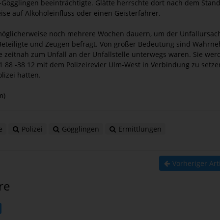
-Gögglingen beeinträchtigte. Glätte herrschte dort nach dem Stand
ise auf Alkoholeinfluss oder einen Geisterfahrer.
möglicherweise noch mehrere Wochen dauern, um der Unfallursac
Beteiligte und Zeugen befragt. Von großer Bedeutung sind Wahrn
 zeitnah zum Unfall an der Unfallstelle unterwegs waren. Sie wer
 88 -38 12 mit dem Polizeirevier Ulm-West in Verbindung zu setzen
lizei hatten.
m)
e
Polizei
Gögglingen
Ermittlungen
Vorheriger Art
re