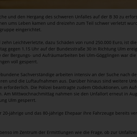
ache und den Hergang des schweren Unfalles auf der B 30 zu erfor
en ums Leben kamen und dreizehn zum Teil schwer verletzt wurden
gruppe eingerichtet.
d zehn Leichtverletzte, dazu Schäden von rund 250.000 Euro, ist die
stag gegen 1.15 Uhr auf der Bundesstraße 30 in Richtung Ulm erei
 der Bergungs- und Aufräumarbeiten bei Ulm-Gögglingen war die 
ngen voll gesperrt.
ebundene Sachverständige arbeiten intensiv an der Suche nach der
puren und die Luftaufnahmen aus. Darüber hinaus sind weitere U
n erforderlich. Die Polizei beantragte zudem Obduktionen, um Auf
. Am Mittwochnachmittag nahmen sie den Unfallort erneut in Aug
ung Ulm gesperrt.
r 20-jährige und das 80-jährige Ehepaar ihre Fahrzeuge bereits ver
enso im Zentrum der Ermittlungen wie die Frage, ob zur Unfallzeit