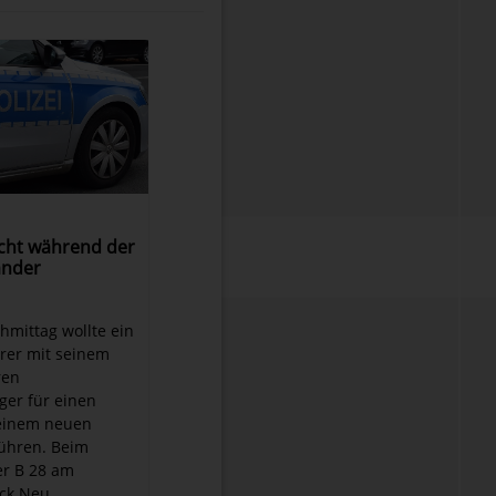
cht während der
ander
m
mittag wollte ein
hrer mit seinem
ren
er für einen
einem neuen
ühren. Beim
er B 28 am
k Neu...