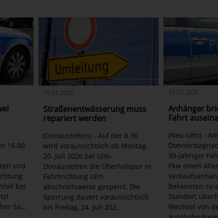
11.07.2026
16.07.2026
wei
Anhänger bri
Straßenentwässerung muss
Fahrt ausein
repariert werden
(Neu-Ulm) - A
(Donaustetten) - Auf der B 30
n 16.00
Donnerstagnach
wird voraussichtlich ab Montag,
39-jähriger Fa
20. Juli 2026 bei Ulm-
ten und
Pkw einen älte
Donaustetten die Überholspur in
ichtung
Verkaufsanhäng
Fahrtrichtung Ulm
fall bei
Bekannten zu 
abschnittsweise gesperrt. Die
tzt
Standort überf
Sperrung dauert voraussichtlich
er Sa...
Wechsel von d
bis Freitag, 24. Juli 202...
Autobahndreiec