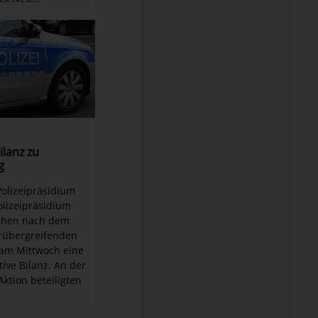
Bilanz zu
g
Polizeipräsidium
lizeipräsidium
ehen nach dem
rübergreifenden
 am Mittwoch eine
ive Bilanz. An der
tion beteiligten