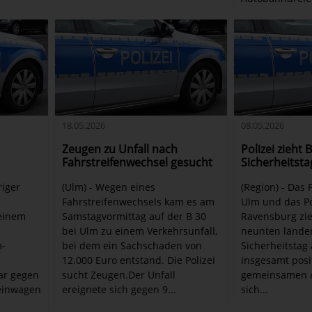
18.05.2026
08.05.2026
Zeugen zu Unfall nach
Polizei zieht 
Fahrstreifenwechsel gesucht
Sicherheitsta
riger
(Ulm) - Wegen eines
(Region) - Das 
Fahrstreifenwechsels kam es am
Ulm und das Po
einem
Samstagvormittag auf der B 30
Ravensburg zi
bei Ulm zu einem Verkehrsunfall,
neunten lände
m-
bei dem ein Sachschaden von
Sicherheitstag
12.000 Euro entstand. Die Polizei
insgesamt posit
ar gegen
sucht Zeugen.Der Unfall
gemeinsamen Ak
leinwagen
ereignete sich gegen 9...
sich...