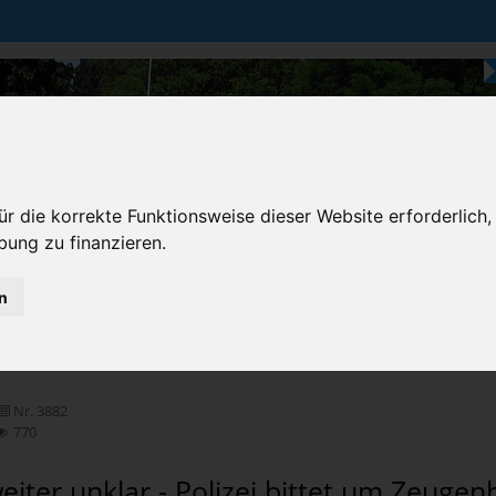
r die korrekte Funktionsweise dieser Website erforderlich,
bung zu finanzieren.
n
Karten & Strecke
Die Bundesstraße
Prem
chten
Nr. 3882
770
eiter unklar - Polizei bittet um Zeugen