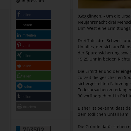
Impressum
teilen
(Gögglingen) - Um die Urs
Neujahrsnacht drei Mensch
teilen
Ulm-West eine Ermittlungs
mitteilen
Drei Tote, drei Schwer- un
pin it
Unfalles, der sich am Dien
der Spurensicherung sowie
teilen
15.25 Uhr in beiden Richtu
teilen
Die Ermittler und der eing
teilen
zurzeit die gesicherten S
sichergestellten Fahrzeuge
teilen
Todesursachen zu erlangen
30 vorübergehend in Richt
teilen
drucken
Bisher ist bekannt, dass de
dem tödlichen Unfall kam.
Die Gründe dafür stehen eb
703502