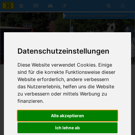
Bundesstrasse 30 in Oberschwaben
21:26
Datenschutzeinstellungen
Samstag, 8. August 2026
Diese Website verwendet Cookies. Einige
sind für die korrekte Funktionsweise dieser
Startseite
»
B30 aktuell
»
Nachrichten
Website erforderlich, andere verbessern
das Nutzererlebnis, helfen uns die Website
10.08.2005 - 23:59 Uhr
Nr. 676
Franz Fischer
669
zu verbessern oder mittels Werbung zu
finanzieren.
LKW zwingt PKW zur Vollbremsung
Alle akzeptieren
Gögglingen
Donnerstag, 11.08.2005
Ich lehne ab
1 Verunglückte