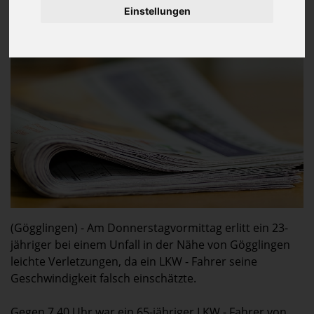
1 Leichtverletzte
Einstellungen
2 Fahrzeuge
2.000 Euro Sachschaden
(Gögglingen) - Am Donnerstagvormittag erlitt ein 23-
jähriger bei einem Unfall in der Nähe von Gögglingen
leichte Verletzungen, da ein LKW - Fahrer seine
Geschwindigkeit falsch einschätzte.
Gegen 7.40 Uhr war ein 65-jähriger LKW - Fahrer von