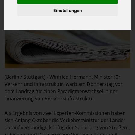
Einstellungen
(Berlin / Stuttgart) - Winfried Hermann, Minister für
Verkehr und Infrastruktur, warb am Donnerstag vor
dem Landtag für einen Paradigmenwechsel in der
Finanzierung von Verkehrsinfrastruktur.
Als Ergebnis von zwei Experten-Kommissionen haben
sich Anfang Oktober die Verkehrsminister der Länder
darauf verständigt, künftig der Sanierung von Straßen-,
Schienen- und Wasserwegen Vorrang vor deren Aus-