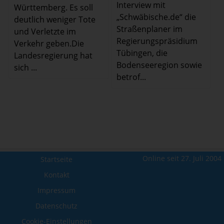
Interview mit
Württemberg. Es soll
„Schwäbische.de“ die
deutlich weniger Tote
Straßenplaner im
und Verletzte im
Regierungspräsidium
Verkehr geben.Die
Tübingen, die
Landesregierung hat
Bodenseeregion sowie
sich ...
betrof...
Online seit 27. Juli 2004
Startseite
Kontakt
Impressum
Datenschutz
Cookie-Einstellungen