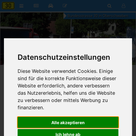
Bundesstrasse 30 in Oberschwaben
06:23
Datenschutzeinstellungen
Sonntag, 9. August 2026
Diese Website verwendet Cookies. Einige
Startseite
»
B30 aktuell
»
Nachrichten
sind für die korrekte Funktionsweise dieser
Website erforderlich, andere verbessern
09.10.2013 - 23:59 Uhr
Nr. 4270
das Nutzererlebnis, helfen uns die Website
Franz Fischer
831
zu verbessern oder mittels Werbung zu
finanzieren.
Hermann stellt Beschluss der
Sonderverkehrsministerkonferenz
Alle akzeptieren
vor
Ich lehne ab