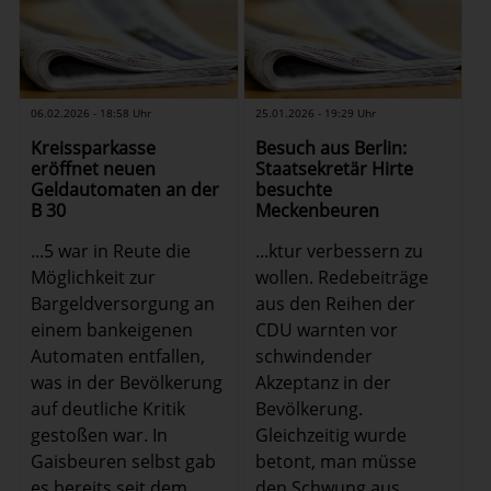
06.02.2026 - 18:58 Uhr
25.01.2026 - 19:29 Uhr
Kreissparkasse
Besuch aus Berlin:
eröffnet neuen
Staatsekretär Hirte
Geldautomaten an der
besuchte
B 30
Meckenbeuren
...5 war in Reute die
...ktur verbessern zu
Möglichkeit zur
wollen. Redebeiträge
Bargeldversorgung an
aus den Reihen der
einem bankeigenen
CDU warnten vor
Automaten entfallen,
schwindender
was in der Bevölkerung
Akzeptanz in der
auf deutliche Kritik
Bevölkerung.
gestoßen war. In
Gleichzeitig wurde
Gaisbeuren selbst gab
betont, man müsse
es bereits seit dem
den Schwung aus