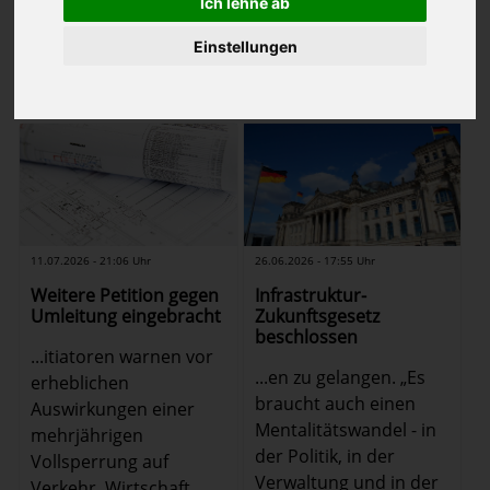
Ich lehne ab
1
2
3
4
5
…
Einstellungen
(Bericht
1
-
12
von
123
Zurück
Weiter
auf
Seite 1 von 11
)
11.07.2026 - 21:06 Uhr
26.06.2026 - 17:55 Uhr
Weitere Petition gegen
Infrastruktur-
Umleitung eingebracht
Zukunftsgesetz
beschlossen
...itiatoren warnen vor
...en zu gelangen. „Es
erheblichen
braucht auch einen
Auswirkungen einer
Mentalitätswandel - in
mehrjährigen
der Politik, in der
Vollsperrung auf
Verwaltung und in der
Verkehr, Wirtschaft