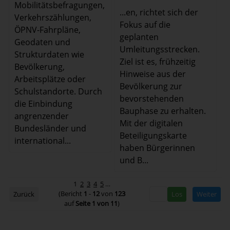
Mobilitätsbefragungen,
...en, richtet sich der
Verkehrszählungen,
Fokus auf die
ÖPNV-Fahrpläne,
geplanten
Geodaten und
Umleitungsstrecken.
Strukturdaten wie
Ziel ist es, frühzeitig
Bevölkerung,
Hinweise aus der
Arbeitsplätze oder
Bevölkerung zur
Schulstandorte. Durch
bevorstehenden
die Einbindung
Bauphase zu erhalten.
angrenzender
Mit der digitalen
Bundesländer und
Beteiligungskarte
international...
haben Bürgerinnen
und B...
1
2
3
4
5
…
(Bericht
1
-
12
von
123
Zurück
Weiter
auf
Seite 1 von 11
)