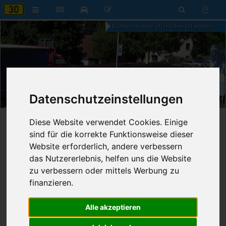
Bundesstrasse 30 in Oberschwaben
13:01
Datenschutzeinstellungen
Sonntag, 9. August 2026
Startseite
»
B30 aktuell
»
Nachrichten
Diese Website verwendet Cookies. Einige
sind für die korrekte Funktionsweise dieser
Nachrichten
Website erforderlich, andere verbessern
das Nutzererlebnis, helfen uns die Website
zu verbessern oder mittels Werbung zu
finanzieren.
Erweiterte Suche
Alle akzeptieren
123
Ergebnisse zur Suche nach
Bevölkerung