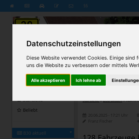
§§
Datenschutzeinstellungen
Diese Website verwendet Cookies. Einige sind fü
uns die Website zu verbessern oder mittels Wer
Alle akzeptieren
Ich lehne ab
Einstellunge
B30 aktuell
B30 neu
Startseite
Startseite
»
B30 aktuell
»
Nachri
Beliebt
20.06.2025 - 17:21 Uhr
Franz Fischer
B30 aktuell
128 Fahrzeuge k