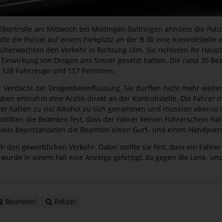
roßkontrolle am Mittwoch bei Mietingen-Baltringen ahndete die Poliz
te die Polizei auf einem Parkplatz an der B 30 eine Kontrollstelle 
 überwachten den Verkehr in Richtung Ulm. Sie richteten ihr Haup
 Einwirkung von Drogen ans Steuer gesetzt hatten. Die rund 30 B
en 128 Fahrzeuge und 157 Personen.
er Verdacht der Drogenbeeinflussung. Sie durften nicht mehr weit
ben entnahm eine Ärztin direkt an der Kontrollstelle. Die Fahrer
rer hatten zu viel Alkohol zu sich genommen und mussten ebenso 
 stellten die Beamten fest, dass der Fahrer keinen Führerschein hat
naus beanstandeten die Beamten einen Gurt- und einen Handyver
uch den gewerblichen Verkehr. Dabei stellte sie fest, dass ein Fahrer
wurde in einem Fall eine Anzeige gefertigt, da gegen die Lenk- u
Beamten
Polizei