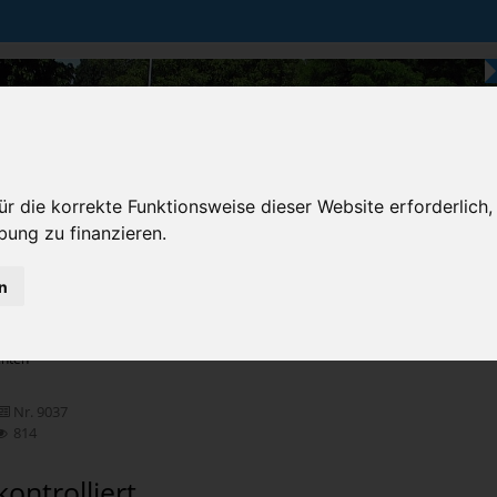
r die korrekte Funktionsweise dieser Website erforderlich,
bung zu finanzieren.
n
Karten & Strecke
Die Bundesstraße
Prem
chten
Nr. 9037
814
ontrolliert