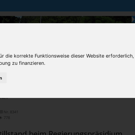
r die korrekte Funktionsweise dieser Website erforderlich,
bung zu finanzieren.
n
Karten & Strecke
Die Bundesstraße
Prem
chten
Nr. 8341
778
Stillstand beim Regierungspräsidium