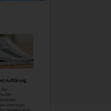
ert Aufklärung
- Der
he FDP-
eordnete
ser unterstützt
er "Initiative B30"