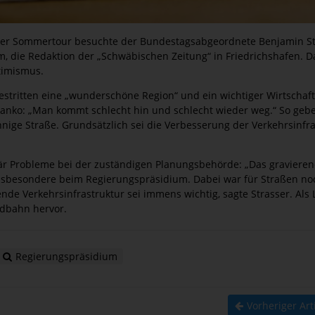
einer Sommertour besuchte der Bundestagsabgeordnete Benjamin Str
, die Redaktion der „Schwäbischen Zeitung“ in Friedrichshafen. D
ptimismus.
stritten eine „wunderschöne Region“ und ein wichtiger Wirtschafts
anko: „Man kommt schlecht hin und schlecht wieder weg.“ So gebe
nige Straße. Grundsätzlich sei die Verbesserung der Verkehrsinfr
tär Probleme bei der zuständigen Planungsbehörde: „Das gravierend
nsbesondere beim Regierungspräsidium. Dabei war für Straßen noch
rende Verkehrsinfrastruktur sei immens wichtig, sagte Strasser. Als 
üdbahn hervor.
Regierungspräsidium
Vorheriger Art