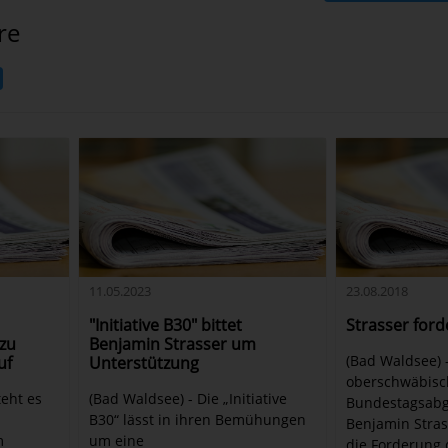
re
11.05.2023
23.08.2018
"Initiative B30" bittet
Strasser ford
zu
Benjamin Strasser um
(Bad Waldsee) 
uf
Unterstützung
oberschwäbisc
teht es
(Bad Waldsee) - Die „Initiative
Bundestagsabg
B30“ lässt in ihren Bemühungen
Benjamin Stras
m
um eine
die Forderung d