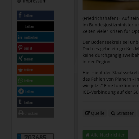
Impressum
teilen
(Friedrichshafen) - Auf s
im Bundesjustizministerium
teilen
Zeiten vieler Krisen für O
mitteilen
Der Bodenseekreis sei unbe
Doch es gebe ein großes M
pin it
keine durchgängig zweibah
teilen
in der Region.
teilen
Hier sieht der Staatssekre
das Fehlen von Planern - i
teilen
wie jetzt.“ Eine funktionie
ICE–Verbindung auf der S
teilen
teilen
Quelle
Strasser
drucken
Alle Nachrichten
703685