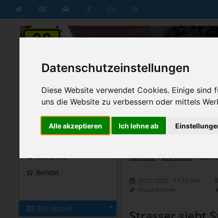
§§
Datenschutzeinstellungen
Diese Website verwendet Cookies. Einige sind fü
uns die Website zu verbessern oder mittels Wer
Alle akzeptieren
Ich lehne ab
Einstellunge
B30 aktuell
B30 neu
Startseite
Startseite
»
B30 aktuell
»
Nachri
Beliebt
30.07.2023 - 17:12 Uhr
Franz Fischer
B30 aktuell
Strasser sieht 