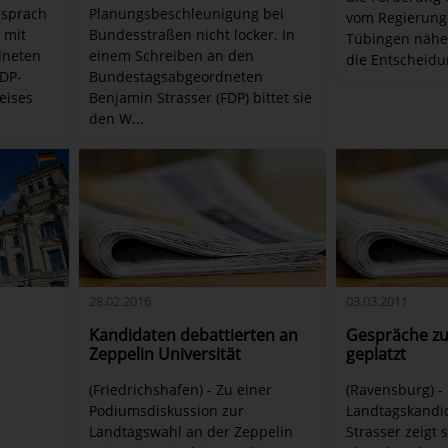
 sprach
Planungsbeschleunigung bei
vom Regierung
 mit
Bundesstraßen nicht locker. In
Tübingen nähe
dneten
einem Schreiben an den
die Entscheidu
FDP-
Bundestagsabgeordneten
eises
Benjamin Strasser (FDP) bittet sie
den W...
28.02.2016
03.03.2011
Kandidaten debattierten an
Gespräche zu
Zeppelin Universität
geplatzt
(Friedrichshafen) - Zu einer
(Ravensburg) -
Podiumsdiskussion zur
Landtagskandi
Landtagswahl an der Zeppelin
Strasser zeigt 