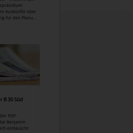
spräsidium
re Auskünfte über
ng für den Planu...
r B 30 Süd
 Der FDP-
dat Benjamin
sich enttäuscht