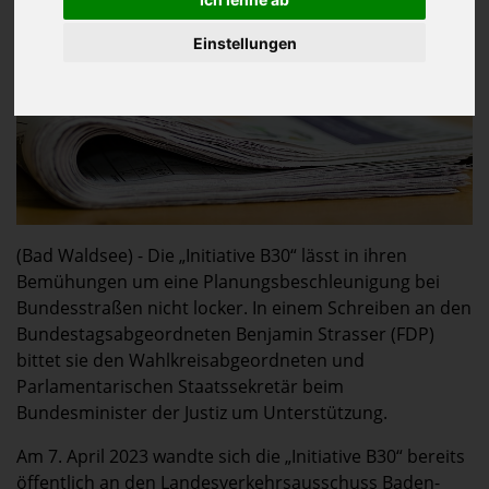
Einstellungen
(Bad Waldsee) - Die „Initiative B30“ lässt in ihren
Bemühungen um eine Planungsbeschleunigung bei
Bundesstraßen nicht locker. In einem Schreiben an den
Bundestagsabgeordneten Benjamin Strasser (FDP)
bittet sie den Wahlkreisabgeordneten und
Parlamentarischen Staatssekretär beim
Bundesminister der Justiz um Unterstützung.
Am 7. April 2023 wandte sich die „Initiative B30“ bereits
öffentlich an den Landesverkehrsausschuss Baden-