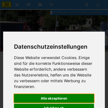
Bundesstrasse 30 in Oberschwaben
17:36
Datenschutzeinstellungen
Donnerstag, 6. August 2026
Diese Website verwendet Cookies. Einige
Startseite
»
B30 aktuell
»
Nachrichten
sind für die korrekte Funktionsweise dieser
Website erforderlich, andere verbessern
11.05.2023 - 20:13 Uhr
Nr. 8250
Franz Fischer
859
das Nutzererlebnis, helfen uns die Website
zu verbessern oder mittels Werbung zu
"Initiative B30" bittet Benjamin
finanzieren.
Strasser um Unterstützung
Alle akzeptieren
Ich lehne ab