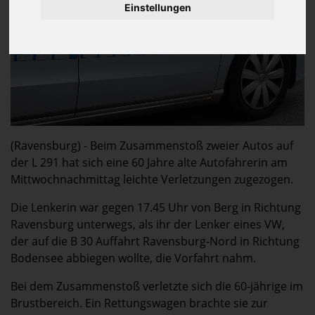
Einstellungen
(Ravensburg) - Beim Zusammenstoß zweier Autos auf
der L 291 hat sich eine 60 Jahre alte Autofahrerin am
Mittwochnachmittag leichte Verletzungen zugezogen.
Die Lenkerin war gegen 17.45 Uhr von Berg in Richtung
Ravensburg unterwegs, als ihr der Lenker eines VW,
der auf die B 30 Auffahrt Ravensburg-Nord in Richtung
Bodensee abbiegen wollte, die Vorfahrt nahm.
Bei dem Zusammenstoß verletzte sich die 60-jährige im
Brustbereich. Ein Rettungswagen brachte sie zur