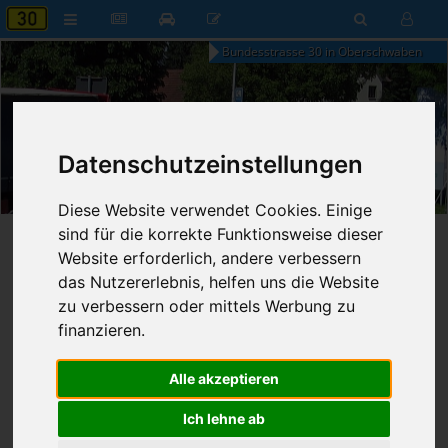
Bundesstrasse 30 in Oberschwaben
Datenschutzeinstellungen
07:55
Donnerstag, 6. August 2026
Diese Website verwendet Cookies. Einige
sind für die korrekte Funktionsweise dieser
Startseite
»
B30 aktuell
»
Nachrichten
Website erforderlich, andere verbessern
das Nutzererlebnis, helfen uns die Website
20.07.2023 - 21:57 Uhr
Nr. 8333
zu verbessern oder mittels Werbung zu
Franz Fischer
696
finanzieren.
Fahrerin bei Unfall verletzt
Alle akzeptieren
Ich lehne ab