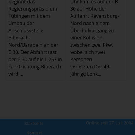
Uhr kam es auf der B
beginnt das
30 auf Höhe der
Regierungspräsidium
Auffahrt Ravensburg-
Tübingen mit dem
Nord nach einem
Umbau der
Überholvorgang zu
Anschlussstelle
einer Kollision
Biberach-
zwischen zwei Pkw,
Nord/Barabein an der
wobei sich zwei
B 30. Der Abfahrtsast
Personen
der B 30 auf die L 267 in
verletzten.Der 49-
Fahrtrichtung Biberach
jährige Lenk...
wird ...
Online seit 27. Juli 2004
Startseite
Kontakt