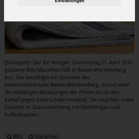
Einstellungen
(Stuttgart) - Der für morgen, Donnerstag 21. April 2016
geplante Blitz-Marathon fällt in Baden-Württemberg
aus. Das bestätigte ein Sprecher des
Innenministeriums Baden-Württemberg. Grund seien
die vielfältigen Belastungen der Polizei durch den
Kampf gegen Einbruchskriminalität, Terrorgefahr sowie
Einsätze im Zusammenhang mit Flüchtlingen und
Fußballspielen.
Blitz
Marathon