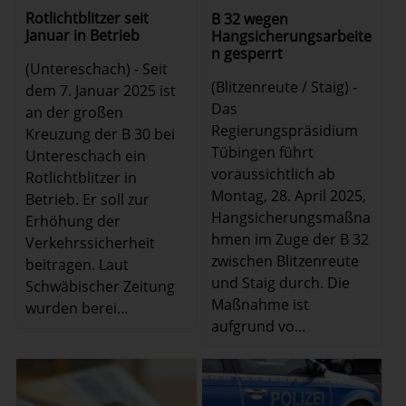
Rotlichtblitzer seit
B 32 wegen
Januar in Betrieb
Hangsicherungsarbeite
n gesperrt
(Untereschach) - Seit
(Blitzenreute / Staig) -
dem 7. Januar 2025 ist
Das
an der großen
Regierungspräsidium
Kreuzung der B 30 bei
Tübingen führt
Untereschach ein
voraussichtlich ab
Rotlichtblitzer in
Montag, 28. April 2025,
Betrieb. Er soll zur
Hangsicherungsmaßna
Erhöhung der
hmen im Zuge der B 32
Verkehrssicherheit
zwischen Blitzenreute
beitragen. Laut
und Staig durch. Die
Schwäbischer Zeitung
Maßnahme ist
wurden berei...
aufgrund vo...