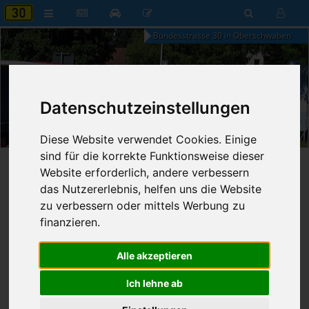
Bundesstrasse 30 in Oberschwaben
Datenschutzeinstellungen
06:13
Freitag, 7. August 2026
Diese Website verwendet Cookies. Einige
sind für die korrekte Funktionsweise dieser
Startseite
»
B30 aktuell
»
Nachrichten
Website erforderlich, andere verbessern
das Nutzererlebnis, helfen uns die Website
19.04.2016 - 23:59 Uhr
Nr. 5379
zu verbessern oder mittels Werbung zu
Franz Fischer
589
finanzieren.
Blitz-Marathon fällt aus
Alle akzeptieren
Ich lehne ab