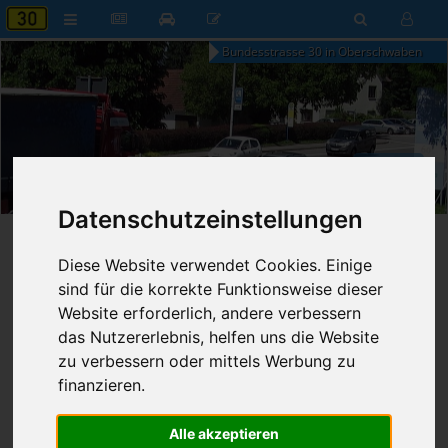
Bundesstrasse 30 in Oberschwaben
05:58
Samstag, 8. August 2026
Datenschutzeinstellungen
Startseite
»
B30 aktuell
»
Nachrichten
Diese Website verwendet Cookies. Einige
sind für die korrekte Funktionsweise dieser
28.05.2014 - 23:59 Uhr
Nr. 4537
Franz Fischer
757
Website erforderlich, andere verbessern
das Nutzererlebnis, helfen uns die Website
Projektvorschläge für
zu verbessern oder mittels Werbung zu
Bundesverkehrswegeplan 2015
finanzieren.
liegen vor
Alle akzeptieren