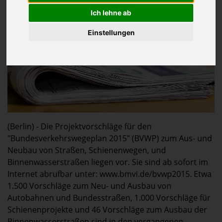
Ich lehne ab
Einstellungen
(Berlin) - Die Projektvorschläge für den
"Bundesverkehrswegeplan 2015" (BVWP) zum Aus- und
Neubau von Straßen, Schienenwegen, und
Binnenwasserstraßen liegen vor. Sie sind ab sofort im
Internet abrufbar unter: www.bmvi.de/bvwp2015. Etwa
1.500 Vorschläge zum Neu- und Ausbau von
Autobahnen und Bundesstraßen, 1.000 Vorschläge für
Schienenprojekte und 46 Vorschläge zum Ausbau der
Binnenwasserstraßen sind in den vergangenen