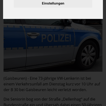
1 Leichtverletzte
Einstellungen
2 Fahrzeuge
5.000 Euro Sachschaden
(Gaisbeuren) - Eine 73-jährige VW-Lenkerin ist bei
einem Verkehrsunfall am Dienstag kurz vor 10 Uhr auf
der B 30 bei Gaisbeuren leicht verletzt worden.
Die Seniorin bog von der Straße „Dellenhag“ auf die
Bundesstraße ein und übersah dabei einen 50-jährigen