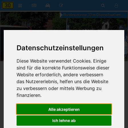
Bundesstrasse 30 in Oberschwaben
03:14
Datenschutzeinstellungen
Samstag, 8. August 2026
Diese Website verwendet Cookies. Einige
sind für die korrekte Funktionsweise dieser
Startseite
»
B30 aktuell
»
Nachrichten
Website erforderlich, andere verbessern
das Nutzererlebnis, helfen uns die Website
01.07.2026 - 19:46 Uhr
Nr. 9425
zu verbessern oder mittels Werbung zu
Franz Fischer
266
finanzieren.
Vorfahrt missachtet - eine Verletzte
Alle akzeptieren
Gaisbeuren
Dienstag, 30.06.2026
Ich lehne ab
1 Verunglückte