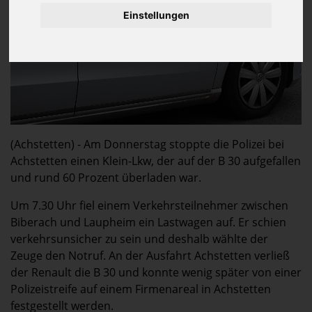
Einstellungen
(Achstetten) - Am Donnerstag stoppte die Polizei bei
Achstetten einen Klein-Lkw, der auf der B 30 aufgefallen
und rund 60 Prozent überladen war.
Um 7.30 Uhr fiel einem Verkehrsteilnehmer zwischen
Biberach und Laupheim ein Lastwagen auf. Er schien
verkehrsunsicher zu sein und deshalb wählte der
Zeuge den Notruf. An der Ausfahrt Achstetten verließ
der Renault die B 30 und konnte wenig später von einer
Polizeistreife auf einem Firmenareal in Achstetten
festgestellt werden.