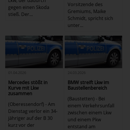
Lkw, der dadurch
Vorsitzende des
gegen einen Skoda
Gremiums, Maike
stieß. Der...
Schmidt, spricht sich
unter...
01.04.2026
24.03.2026
Mercedes stößt in
BMW streift Lkw im
Kurve mit Lkw
Baustellenbereich
zusammen
(Baustetten) - Bei
(Oberessendorf) - Am
einem Verkehrsunfall
Dienstag verlor ein 34-
zwischen einem Lkw
jähriger auf der B 30
und einem Pkw
kurz vor der
entstand am