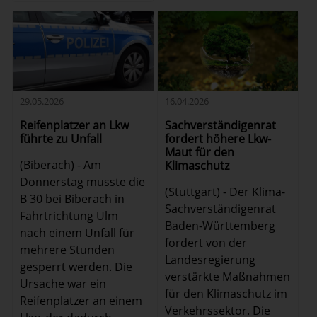
16.04.2026
29.05.2026
Sachverständigenrat
Reifenplatzer an Lkw
fordert höhere Lkw-
führte zu Unfall
Maut für den
(Biberach) - Am
Klimaschutz
Donnerstag musste die
(Stuttgart) - Der Klima-
B 30 bei Biberach in
Sachverständigenrat
Fahrtrichtung Ulm
Baden-Württemberg
nach einem Unfall für
fordert von der
mehrere Stunden
Landesregierung
gesperrt werden. Die
verstärkte Maßnahmen
Ursache war ein
für den Klimaschutz im
Reifenplatzer an einem
Verkehrssektor. Die