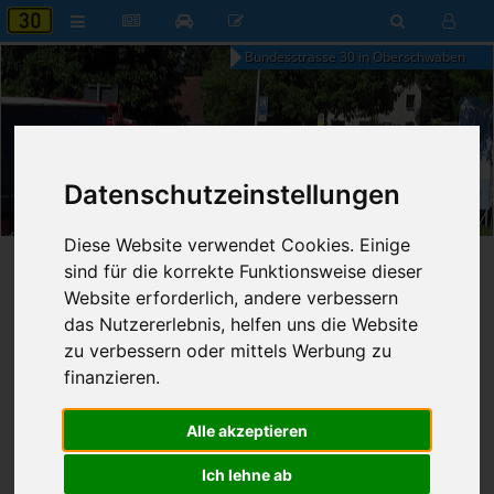
Bundesstrasse 30 in Oberschwaben
04:24
Datenschutzeinstellungen
Sonntag, 9. August 2026
Diese Website verwendet Cookies. Einige
Startseite
»
B30 aktuell
»
Nachrichten
sind für die korrekte Funktionsweise dieser
Website erforderlich, andere verbessern
22.05.2026 - 18:56 Uhr
Nr. 9388
das Nutzererlebnis, helfen uns die Website
Franz Fischer
300
zu verbessern oder mittels Werbung zu
finanzieren.
Klein-Lkw deutlich überladen
Alle akzeptieren
Ich lehne ab