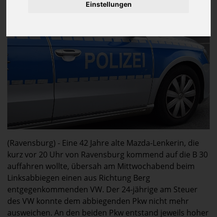
18.000 Euro Sachschaden
Einstellungen
(Ravensburg) - Eine 42 Jahre alte Mazda-Lenkerin, die
kurz vor 20 Uhr von Ravensburg kommend auf die B 30
auffahren wollte, übersah am Mittwochabend beim
Linksabbiegen einen aus Richtung Berg
entgegenkommenden VW. Der 24-jährige am Steuer
des VW konnte dem abbiegenden Pkw nicht mehr
ausweichen. An den beiden Pkw entstand jeweils hoher