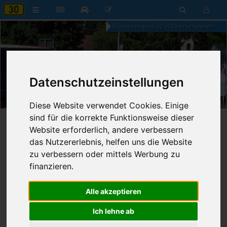
Bundesstrasse 30 in Oberschwaben
Datenschutzeinstellungen
20:58
Freitag, 7. August 2026
Diese Website verwendet Cookies. Einige
sind für die korrekte Funktionsweise dieser
Startseite
»
B30 aktuell
»
Nachrichten
Website erforderlich, andere verbessern
das Nutzererlebnis, helfen uns die Website
31.07.2025 - 17:51 Uhr
Nr. 9086
zu verbessern oder mittels Werbung zu
Franz Fischer
891
finanzieren.
Unfall beim Abbiegen
Alle akzeptieren
Ravensburg
Ich lehne ab
Mittwoch, 30.07.2025
2 Fahrzeuge