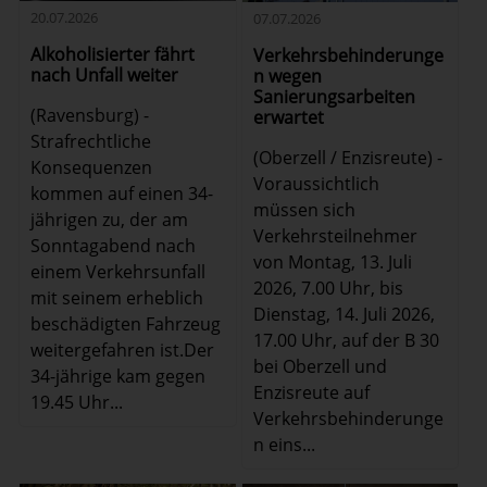
20.07.2026
07.07.2026
Alkoholisierter fährt
Verkehrsbehinderunge
nach Unfall weiter
n wegen
Sanierungsarbeiten
(Ravensburg) -
erwartet
Strafrechtliche
(Oberzell / Enzisreute) -
Konsequenzen
Voraussichtlich
kommen auf einen 34-
müssen sich
jährigen zu, der am
Verkehrsteilnehmer
Sonntagabend nach
von Montag, 13. Juli
einem Verkehrsunfall
2026, 7.00 Uhr, bis
mit seinem erheblich
Dienstag, 14. Juli 2026,
beschädigten Fahrzeug
17.00 Uhr, auf der B 30
weitergefahren ist.Der
bei Oberzell und
34-jährige kam gegen
Enzisreute auf
19.45 Uhr...
Verkehrsbehinderunge
n eins...