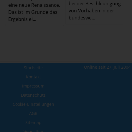
bei der Beschleunigung
eine neue Renaissance.
von Vorhaben in der
Das ist im Grunde das
bundeswe...
Ergebnis ei...
Online seit 27. Juli 2004
Startseite
Kontakt
Impressum
Datenschutz
Cookie-Einstellungen
AGB
Sitemap
Verwalten