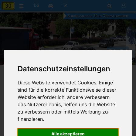
Bundesstrasse 30 in Oberschwaben
21:24
Donnerstag, 6. August 2026
Datenschutzeinstellungen
Startseite
»
B30 aktuell
»
Nachrichten
Diese Website verwendet Cookies. Einige
15.11.2022 - 19:12 Uhr
Nr. 7997
sind für die korrekte Funktionsweise dieser
Franz Fischer
888
Website erforderlich, andere verbessern
das Nutzererlebnis, helfen uns die Website
Planungen der Ortsumgehungen
zu verbessern oder mittels Werbung zu
Enzisreute und Gaisbeuren haben
finanzieren.
begonnen
Alle akzeptieren