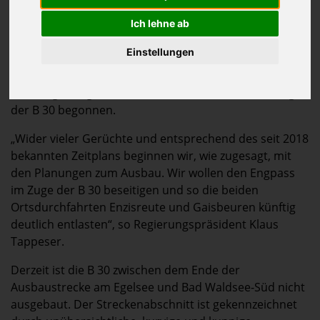
Ich lehne ab
Einstellungen
(Tübingen / Bad Waldsee) - Das Regierungspräsidium
Tübingen hat mit den Planungen zu den
Ortsumgehungen Enzisreute und Gaisbeuren im Zuge
der B 30 begonnen.
„Wider vieler Gerüchte und entsprechend des seit 2018
bekannten Zeitplans beginnen wir, wie zugesagt, mit
den Planungen zum Ausbau. Wir wollen den Engpass
im Zuge der B 30 beseitigen und so die beiden
Ortsdurchfahrten Enzisreute und Gaisbeuren künftig
deutlich entlasten“, so Regierungspräsident Klaus
Tappeser.
Derzeit ist die B 30 zwischen dem Ende der
Ausbaustrecke am Egelsee und Bad Waldsee-Süd nicht
ausgebaut. Der Streckenabschnitt ist gekennzeichnet