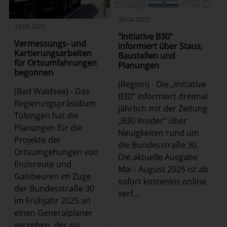
30.04.2025
18.09.2025
"Initiative B30"
Vermessungs- und
informiert über Staus,
Kartierungsarbeiten
Baustellen und
für Ortsumfahrungen
Planungen
begonnen
(Region) - Die „Initiative
(Bad Waldsee) - Das
B30“ informiert dreimal
Regierungspräsidium
jährlich mit der Zeitung
Tübingen hat die
„B30 Insider“ über
Planungen für die
Neuigkeiten rund um
Projekte der
die Bundesstraße 30.
Ortsumgehungen von
Die aktuelle Ausgabe
Enzisreute und
Mai - August 2025 ist ab
Gaisbeuren im Zuge
sofort kostenlos online
der Bundesstraße 30
verf...
im Frühjahr 2025 an
einen Generalplaner
vergeben, der nu...