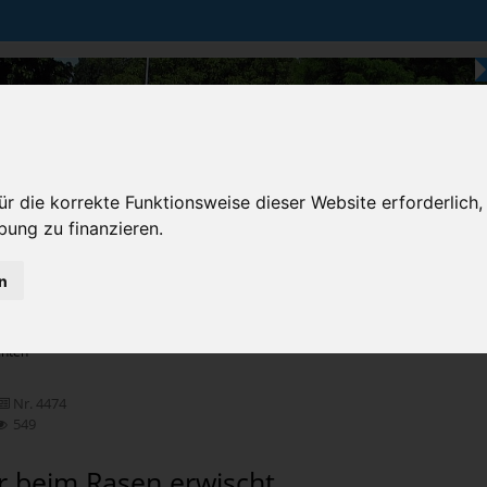
r die korrekte Funktionsweise dieser Website erforderlich,
bung zu finanzieren.
n
Karten & Strecke
Die Bundesstraße
Prem
chten
Nr. 4474
549
r beim Rasen erwischt