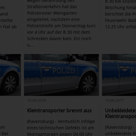
wegen Gefährdung des
B 30 bei Enzisr
Straßenverkehrs hat das
nem
Böschung hinab
Polizeirevier Weingarten
rand
berichtet die Fr
eingeleitet, nachdem eine
stellte
Feuerwehr Bad
Polizeistreife am Donnerstag kurz
n Fiat ab
12.25 Uhr erfolg
vor 4 Uhr auf der B 30 mit dem
Schrecken davon kam. Ein noch
u...
16.04.2018
14.09.2017
Kleintransporter brennt aus
Unbekleidete 
Kleintranspo
(Ravensburg) - Vermutlich infolge
 Am
(Ravensburg) - 
eines technischen Defekts ist am
 bei
unbekleidete Pa
Montagmorgen gegen 04.00 Uhr