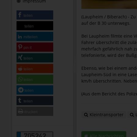
Impressum
teilen
(Laupheim / Biberach) - Z
auf der B 30 unterwegs.
teilen
Bei Laupheim filmte eine V
mitteilen
Fahrer überschritt die zul
pin it
mehrfach gefährlich nah z
telefonierte, wird der Buß
teilen
Ebenso, wie bei einem and
teilen
Laupheim-Süd in eine Laser
teilen
km/h überschritten. Neben
teilen
(Aus dem Bericht des Poliz
teilen
drucken
Kleintransporter
L
705242
Alle Nachrichten