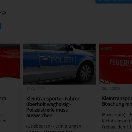
re
06.11.2023
17.04.2025
 in
Kleintranspor
Kleintransporter-Fahrer
Böschung hi
überholt waghalsig -
Polizeistreife muss
h
(Enzisreute) – 
ausweichen
chen
Kleintransporte
(Gaisbeuren) - Ermittlungen
Freitag, den 13