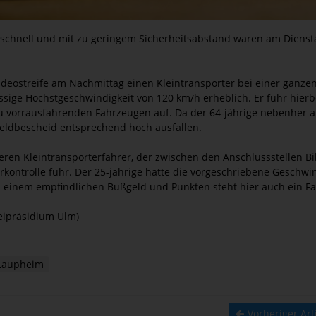
u schnell und mit zu geringem Sicherheitsabstand waren am Dienst
ideostreife am Nachmittag einen Kleintransporter bei einer ganze
ässige Höchstgeschwindigkeit von 120 km/h erheblich. Er fuhr hierb
u vorrausfahrenden Fahrzeugen auf. Da der 64-jährige nebenher
geldbescheid entsprechend hoch ausfallen.
eren Kleintransporterfahrer, der zwischen den Anschlussstellen 
kontrolle fuhr. Der 25-jährige hatte die vorgeschriebene Geschwi
 einem empfindlichen Bußgeld und Punkten steht hier auch ein F
eipräsidium Ulm)
aupheim
Vorheriger Art