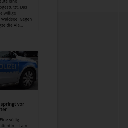
eute eine
gestürzt. Das
eiwillige
 Waldsee. Gegen
te die Ala...
springt vor
rter
Eine völlig
tientin ist am