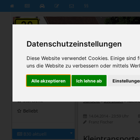
§§
Datenschutzeinstellungen
Diese Website verwendet Cookies. Einige sind fü
uns die Website zu verbessern oder mittels Wer
Alle akzeptieren
Ich lehne ab
Einstellunge
B30 aktuell
B30 neu
Startseite
Startseite
»
B30 aktuell
»
Nachri
Beliebt
14.04.2014 - 23:59 Uhr
Franz Fischer
B30 aktuell
Kleintransporte