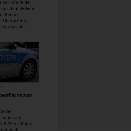
iner Streife der
i aus dem Verkehr
. Bei der
n Überprüfung
aus, dass der j...
hr
Sperrfläche zum
te der
i haben am
 B 30 bei Baindt
rmittag das