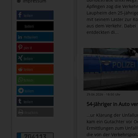
Impressum
Äpfingen zog die Verkehr
Laupheim den 25-jährig
teilen
mit seinem Laster zur Ko
aus dem Verkehr. Dabei
teilen
entdeckten di...
mitteilen
pin it
teilen
teilen
teilen
teilen
29.06.2026 - 18:50 Uhr
teilen
54-jähriger in Auto ve
drucken
...ur Klärung der Unfall
kam ein Gutachter vor Or
Ermittlungen zum Unfall
die von der Verkehrspoli
704113