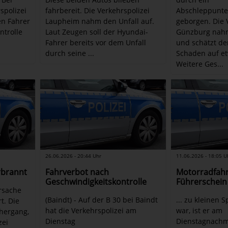
spolizei
fahrbereit. Die Verkehrspolizei
Abschleppunt
en Fahrer
Laupheim nahm den Unfall auf.
geborgen. Die 
ntrolle
Laut Zeugen soll der Hyundai-
Günzburg nahm
Fahrer bereits vor dem Unfall
und schätzt d
durch seine ...
Schaden auf et
Weitere Ges...
26.06.2026 - 20:44 Uhr
11.06.2026 - 18:05 U
rbrannt
Fahrverbot nach
Motorradfah
Geschwindigkeitskontrolle
Führerschein
ursache
(Baindt) - Auf der B 30 bei Baindt
... zu kleinen 
t. Die
hat die Verkehrspolizei am
war, ist er am
hergang,
Dienstag
Dienstagnachmi
zei