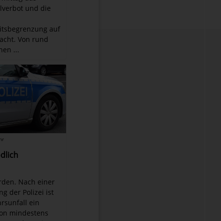
lverbot und die
itsbegrenzung auf
acht. Von rund
en ...
hr
dlich
erden. Nach einer
g der Polizei ist
rsunfall ein
on mindestens