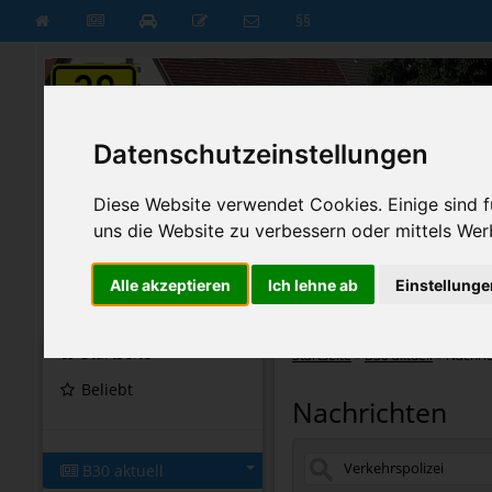
§§
Datenschutzeinstellungen
Diese Website verwendet Cookies. Einige sind fü
uns die Website zu verbessern oder mittels Wer
Alle akzeptieren
Ich lehne ab
Einstellunge
B30 aktuell
B30 neu
Startseite
Startseite
»
B30 aktuell
»
Nachri
Beliebt
Nachrichten
B30 aktuell