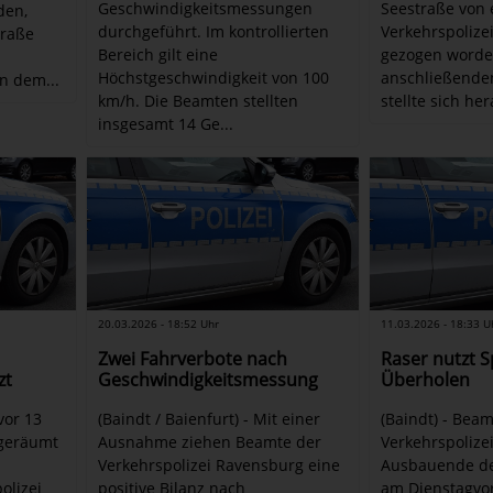
Geschwindigkeitsmessungen
Seestraße von e
den,
durchgeführt. Im kontrollierten
Verkehrspolize
traße
Bereich gilt eine
gezogen worden
Höchstgeschwindigkeit von 100
anschließende
n dem...
km/h. Die Beamten stellten
stellte sich her
insgesamt 14 Ge...
20.03.2026 - 18:52 Uhr
11.03.2026 - 18:33 U
Zwei Fahrverbote nach
Raser nutzt 
zt
Geschwindigkeitsmessung
Überholen
vor 13
(Baindt / Baienfurt) - Mit einer
(Baindt) - Beam
 geräumt
Ausnahme ziehen Beamte der
Verkehrspolize
Verkehrspolizei Ravensburg eine
Ausbauende der
olizei
positive Bilanz nach
am Dienstagvo