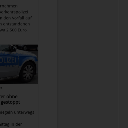
ernehmen
Verkehrspolizei
 den Vorfall auf
en entstandenen
wa 2.500 Euro.
hr
rer ohne
 gestoppt
Spiegeln unterwegs
ttag in der