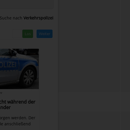
 Suche nach
Verkehrspolizei
Weiter
hr
cht während der
ander
orgen werden. Der
e anschließend