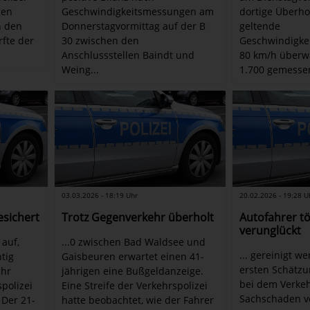
gen
Geschwindigkeitsmessungen am
dortige Überho
n den
Donnerstagvormittag auf der B
geltende
rfte der
30 zwischen den
Geschwindigke
Anschlussstellen Baindt und
80 km/h überw
Weing...
1.700 gemessen
03.03.2026 - 18:19 Uhr
20.02.2026 - 19:28 U
esichert
Trotz Gegenverkehr überholt
Autofahrer tö
verunglückt
 auf,
...0 zwischen Bad Waldsee und
... gereinigt w
tig
Gaisbeuren erwartet einen 41-
ersten Schätzun
Uhr
jährigen eine Bußgeldanzeige.
bei dem Verkeh
spolizei
Eine Streife der Verkehrspolizei
Sachschaden v
 Der 21-
hatte beobachtet, wie der Fahrer