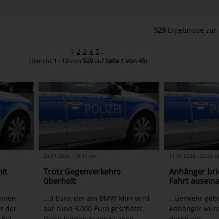
529
Ergebnisse zur
1
2
3
4
5
…
(Bericht
1
-
12
von
529
auf
Seite 1 von 45
)
23.07.2026 - 18:31 Uhr
11.07.2026 - 02:46 U
mit
Trotz Gegenverkehrs
Anhänger bri
überholt
Fahrt ausein
Tonnen
...0 Euro, der am BMW Mini wird
...uerwehr geb
f der
auf rund 3.000 Euro geschätzt.
Anhänger wurd
 Bei
Diese beiden Autos blieben
durch ein