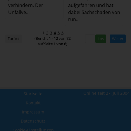
verhindern. Der
aufgefahren und hat
Unfallve...
dabei Sachschaden von
run...
1
2
3
4
5
6
(Bericht
1
-
12
von
72
Zurück
Weiter
auf
Seite 1 von 6
)
Online seit 27. Juli 2004
Startseite
Kontakt
Impressum
Datenschutz
Cookie-Einstellungen