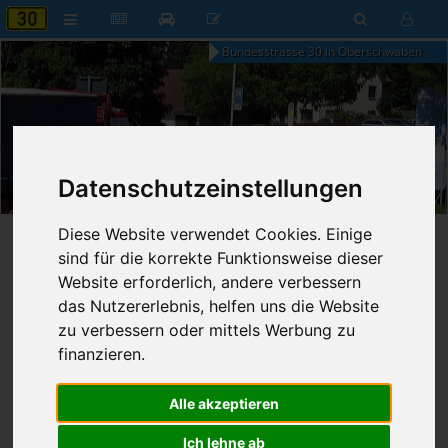
Bundesstrasse 30 in Oberschwaben
18:41
Datenschutzeinstellungen
Freitag, 7. August 2026
Diese Website verwendet Cookies. Einige
Startseite
»
B30 aktuell
»
Nachrichten
sind für die korrekte Funktionsweise dieser
Website erforderlich, andere verbessern
Nachrichten
das Nutzererlebnis, helfen uns die Website
zu verbessern oder mittels Werbung zu
finanzieren.
Erweiterte Suche
Alle akzeptieren
72
Ergebnisse zur Suche nach
Sprinter
Ich lehne ab