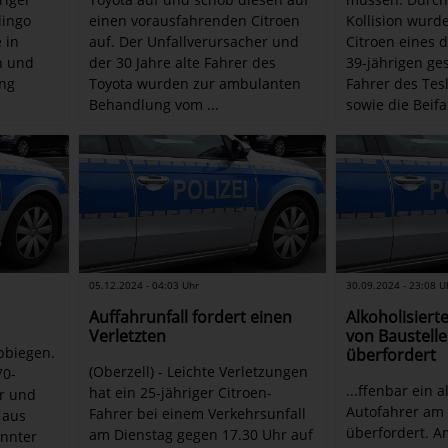
lingo
einen vorausfahrenden Citroen
Kollision wurd
 in
auf. Der Unfallverursacher und
Citroen eines 
n und
der 30 Jahre alte Fahrer des
39-jährigen ge
ung
Toyota wurden zur ambulanten
Fahrer des Tes
Behandlung vom ...
sowie die Beifa
05.12.2024 - 04:03 Uhr
30.09.2024 - 23:08 U
Auffahrunfall fordert einen
Alkoholisiert
Verletzten
von Baustell
abbiegen.
überfordert
(Oberzell) - Leichte Verletzungen
70-
...ffenbar ein a
hat ein 25-jähriger Citroen-
or und
Autofahrer am
Fahrer bei einem Verkehrsunfall
 aus
überfordert. A
am Dienstag gegen 17.30 Uhr auf
annter