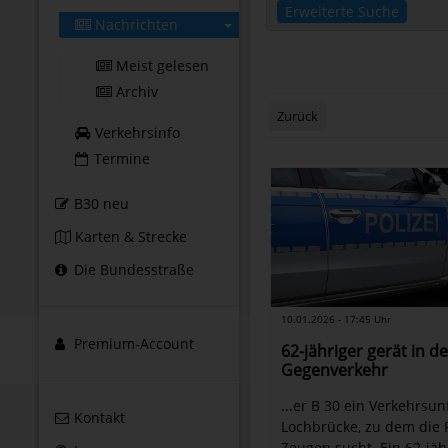
Erweiterte Suche
Nachrichten
Meist gelesen
Archiv
Zurück
Verkehrsinfo
Termine
B30 neu
Karten & Strecke
Die Bundesstraße
10.01.2026 - 17:45 Uhr
Premium-Account
62-jähriger gerät in d
Gegenverkehr
...er B 30 ein Verkehrsunf
Kontakt
Lochbrücke, zu dem die P
Zeugen sucht. Ein 62-jäh