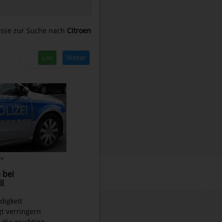
sse zur Suche nach
Citroen
Weiter
hr
 bei
l
digkeit
t verringern
 die wuchtige