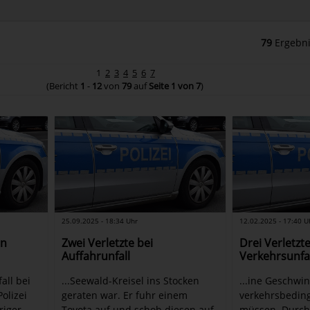
79
Ergebni
1
2
3
4
5
6
7
(Bericht
1
-
12
von
79
auf
Seite 1 von 7
)
25.09.2025 - 18:34 Uhr
12.02.2025 - 17:40 U
en
Zwei Verletzte bei
Drei Verletzte
Auffahrunfall
Verkehrsunfal
all bei
...Seewald-Kreisel ins Stocken
...ine Geschwin
olizei
geraten war. Er fuhr einem
verkehrsbeding
riger
Toyota auf und schob diesen auf
müssen. Durch