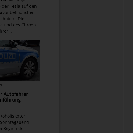
e der Tesla auf den
davor befindlichen
schoben. Die
la und des Citroen
hrer...
hr
er Autofahrer
enführung
lkoholisierter
 Sonntagabend
m Beginn der