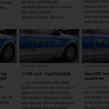
Fahrbahnumlei
der B 30 auf Höhe des
en Audi.
Citroen-Fahrer
Gewerbegebiets Karrer erlitten.
 dem
Anschlussstell
Der Mann musste
Süd und Raven
verkehrsbedingt abbrems...
links von der F
02.07.2024 - 22:40 Uhr
23.05.2024 - 21:41 U
 bei
Unfall nach Unachtsamkeit
Lkw stößt fro
fall
zusammen
...nen vorausfahrenden BMW.
30
...d übersah i
Zuletzt stieß der Mercedes dann
d
der Einmündun
gegen einen auf dem rechten
. Der 19
rote Ampel. In 
Fahrstreifen fahrenden Citroen
itroen
er zunächst de
und kam auf dem Seitenstreifen
Jährigen fronta
zum Stehen. Bei dem Unfall