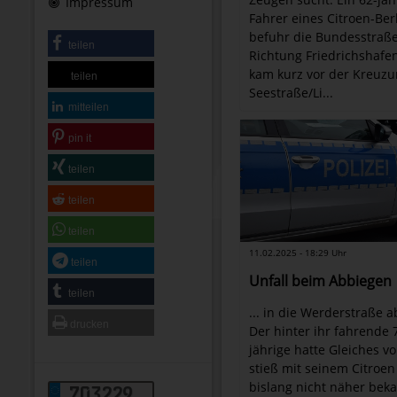
Impressum
Fahrer eines Citroen-Ber
befuhr die Bundesstraße
teilen
Richtung Friedrichshafe
kam kurz vor der Kreuz
teilen
Seestraße/Li...
mitteilen
pin it
teilen
teilen
teilen
11.02.2025 - 18:29 Uhr
teilen
Unfall beim Abbiegen
teilen
... in die Werderstraße 
drucken
Der hinter ihr fahrende 
jährige hatte Gleiches v
stieß mit seinem Citroen
bislang nicht näher bek
703229