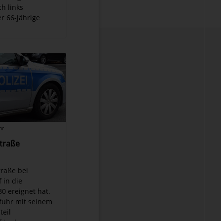
ch links
r 66-jährige
hr
Straße
traße bei
 in die
0 ereignet hat.
 fuhr mit seinem
teil