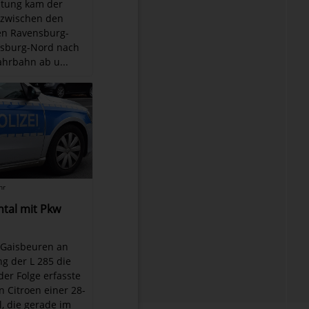
tung kam der
 zwischen den
en Ravensburg-
sburg-Nord nach
ahrbahn ab u...
hr
ntal mit Pkw
n Gaisbeuren an
g der L 285 die
der Folge erfasste
n Citroen einer 28-
l, die gerade im