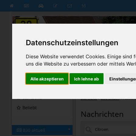
§§
Datenschutzeinstellungen
Diese Website verwendet Cookies. Einige sind fü
uns die Website zu verbessern oder mittels Wer
Alle akzeptieren
Ich lehne ab
Einstellunge
B30 aktuell
B30 neu
Startseite
Startseite
»
B30 aktuell
»
Nachri
Beliebt
Nachrichten
B30 aktuell