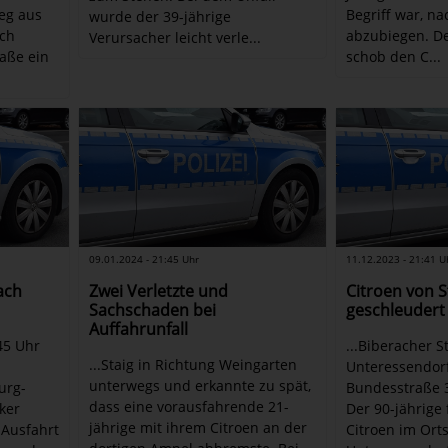
eg aus
Begriff war, na
wurde der 39-jährige
ch
abzubiegen. De
Verursacher leicht verle...
raße ein
schob den C...
09.01.2024 - 21:45 Uhr
11.12.2023 - 21:41 U
ach
Zwei Verletzte und
Citroen von 
Sachschaden bei
geschleudert
Auffahrunfall
45 Uhr
...Biberacher S
...Staig in Richtung Weingarten
Unteressendorf
unterwegs und erkannte zu spät,
urg-
Bundesstraße 3
dass eine vorausfahrende 21-
ker
Der 90-jährige
jährige mit ihrem Citroen an der
 Ausfahrt
Citroen im Orts